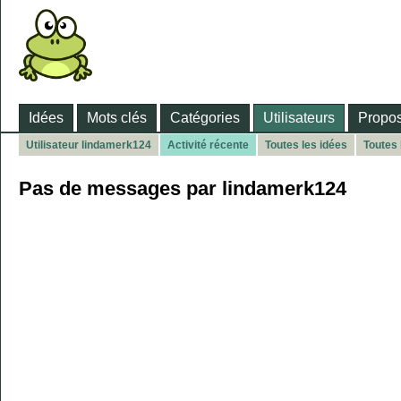
Idées
Mots clés
Catégories
Utilisateurs
Propos
Utilisateur lindamerk124
Activité récente
Toutes les idées
Toutes
Pas de messages par lindamerk124