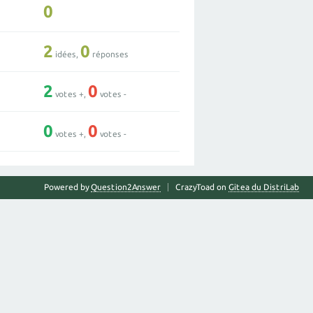
0
2
0
idées,
réponses
2
0
votes +,
votes -
0
0
votes +,
votes -
Powered by
Question2Answer
CrazyToad on
Gitea du DistriLab