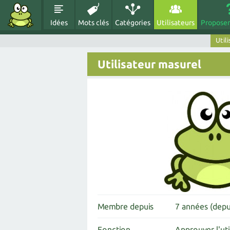
Idées
Mots clés
Catégories
Utilisateurs
Proposer
Util
Utilisateur masurel
Membre depuis
7 années (dep
Fonction
Approuver l'uti