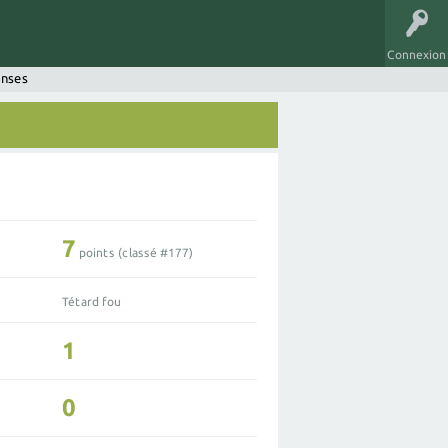
Connexion
onses
7
points (classé #
177
)
Tétard fou
1
0