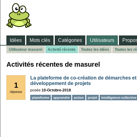
Idées
Mots clés
Catégories
Utilisateurs
Propos
Utilisateur masurel
Activité récente
Toutes les idées
Toutes les r
Activités récentes de masurel
La plateforme de co-création de démarches et
développement de projets
1
posée
10-Octobre-2018
réponse
plateforme
apprendre
action
projet
intelligence-collective