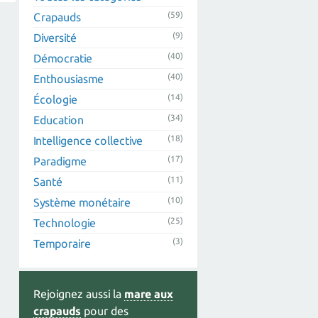
(59)
Crapauds
(9)
Diversité
(40)
Démocratie
(40)
Enthousiasme
(14)
Écologie
(34)
Education
(18)
Intelligence collective
(17)
Paradigme
(11)
Santé
(10)
Système monétaire
(25)
Technologie
(3)
Temporaire
Rejoignez aussi la
mare aux
crapauds
pour des