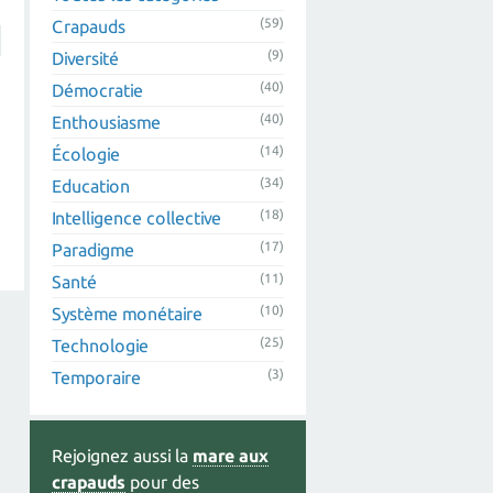
(59)
Crapauds
(9)
Diversité
(40)
Démocratie
(40)
Enthousiasme
(14)
Écologie
(34)
Education
(18)
Intelligence collective
(17)
Paradigme
(11)
Santé
(10)
Système monétaire
(25)
Technologie
(3)
Temporaire
Rejoignez aussi la
mare aux
crapauds
pour des