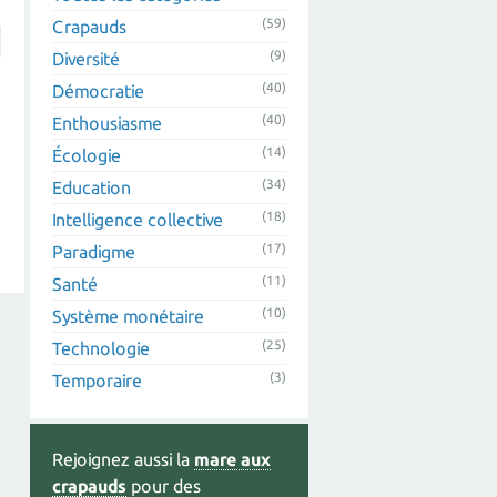
(59)
Crapauds
(9)
Diversité
(40)
Démocratie
(40)
Enthousiasme
(14)
Écologie
(34)
Education
(18)
Intelligence collective
(17)
Paradigme
(11)
Santé
(10)
Système monétaire
(25)
Technologie
(3)
Temporaire
Rejoignez aussi la
mare aux
crapauds
pour des