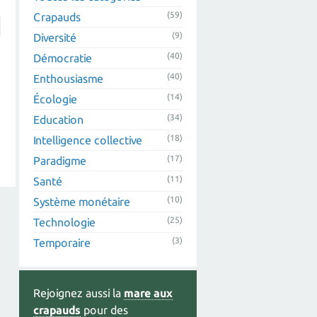
(59)
Crapauds
(9)
Diversité
(40)
Démocratie
(40)
Enthousiasme
(14)
Écologie
(34)
Education
(18)
Intelligence collective
(17)
Paradigme
(11)
Santé
(10)
Système monétaire
(25)
Technologie
(3)
Temporaire
Rejoignez aussi la
mare aux
crapauds
pour des