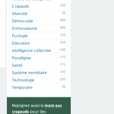
(59)
Crapauds
(9)
Diversité
(40)
Démocratie
(40)
Enthousiasme
(14)
Écologie
(34)
Education
(18)
Intelligence collective
(17)
Paradigme
(11)
Santé
(10)
Système monétaire
(25)
Technologie
(3)
Temporaire
Rejoignez aussi la
mare aux
crapauds
pour des