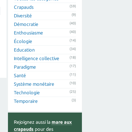
(59)
Crapauds
(9)
Diversité
(40)
Démocratie
(40)
Enthousiasme
(14)
Écologie
(34)
Education
(18)
Intelligence collective
(17)
Paradigme
(11)
Santé
(10)
Système monétaire
(25)
Technologie
(3)
Temporaire
Rejoignez aussi la
mare aux
crapauds
pour des