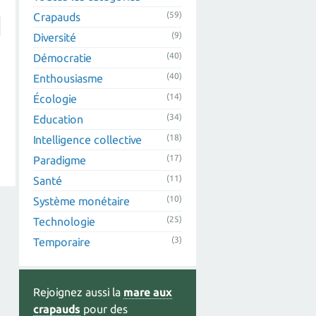
(59)
Crapauds
(9)
Diversité
(40)
Démocratie
(40)
Enthousiasme
(14)
Écologie
(34)
Education
(18)
Intelligence collective
(17)
Paradigme
(11)
Santé
(10)
Système monétaire
(25)
Technologie
(3)
Temporaire
Rejoignez aussi la
mare aux
crapauds
pour des