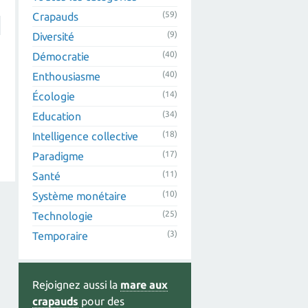
(59)
Crapauds
(9)
Diversité
(40)
Démocratie
(40)
Enthousiasme
(14)
Écologie
(34)
Education
(18)
Intelligence collective
(17)
Paradigme
(11)
Santé
(10)
Système monétaire
(25)
Technologie
(3)
Temporaire
Rejoignez aussi la
mare aux
crapauds
pour des