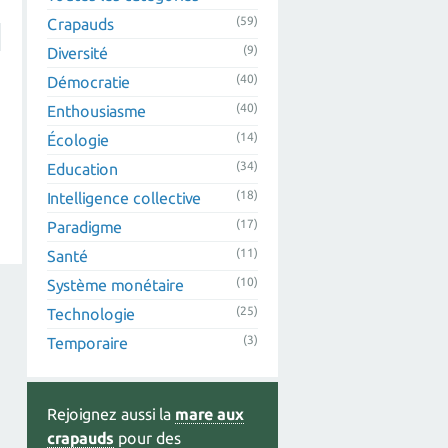
(59)
Crapauds
(9)
Diversité
(40)
Démocratie
(40)
Enthousiasme
(14)
Écologie
(34)
Education
(18)
Intelligence collective
(17)
Paradigme
(11)
Santé
(10)
Système monétaire
(25)
Technologie
(3)
Temporaire
Rejoignez aussi la
mare aux
crapauds
pour des