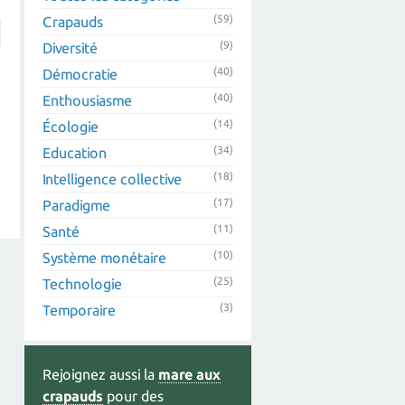
(59)
Crapauds
(9)
Diversité
(40)
Démocratie
(40)
Enthousiasme
(14)
Écologie
(34)
Education
(18)
Intelligence collective
(17)
Paradigme
(11)
Santé
(10)
Système monétaire
(25)
Technologie
(3)
Temporaire
Rejoignez aussi la
mare aux
crapauds
pour des