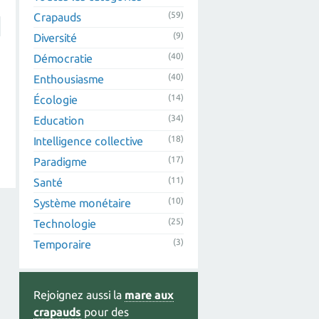
(59)
Crapauds
(9)
Diversité
(40)
Démocratie
(40)
Enthousiasme
(14)
Écologie
(34)
Education
(18)
Intelligence collective
(17)
Paradigme
(11)
Santé
(10)
Système monétaire
(25)
Technologie
(3)
Temporaire
Rejoignez aussi la
mare aux
crapauds
pour des