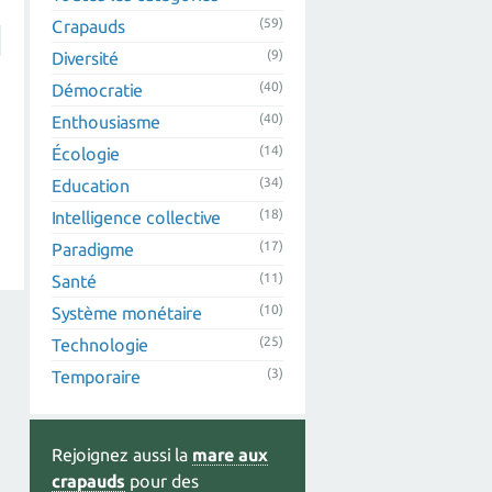
(59)
Crapauds
(9)
Diversité
(40)
Démocratie
(40)
Enthousiasme
(14)
Écologie
(34)
Education
(18)
Intelligence collective
(17)
Paradigme
(11)
Santé
(10)
Système monétaire
(25)
Technologie
(3)
Temporaire
Rejoignez aussi la
mare aux
crapauds
pour des