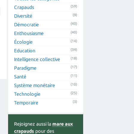
(59)
Crapauds
(9)
Diversité
(40)
Démocratie
(40)
Enthousiasme
(14)
Écologie
(34)
Education
(18)
Intelligence collective
(17)
Paradigme
(11)
Santé
(10)
Système monétaire
(25)
Technologie
(3)
Temporaire
Rejoignez aussi la
mare aux
crapauds
pour des