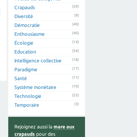
(59)
Crapauds
(9)
Diversité
(40)
Démocratie
(40)
Enthousiasme
(14)
Écologie
(34)
Education
(18)
Intelligence collective
(17)
Paradigme
(11)
Santé
(10)
Système monétaire
(25)
Technologie
(3)
Temporaire
Rejoignez aussi la
mare aux
crapauds
pour des