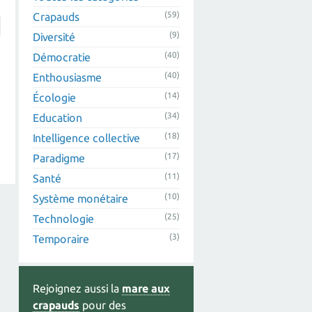
(59)
Crapauds
(9)
Diversité
(40)
Démocratie
(40)
Enthousiasme
(14)
Écologie
(34)
Education
(18)
Intelligence collective
(17)
Paradigme
(11)
Santé
(10)
Système monétaire
(25)
Technologie
(3)
Temporaire
Rejoignez aussi la
mare aux
crapauds
pour des