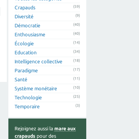
(59)
Crapauds
(9)
Diversité
(40)
Démocratie
(40)
Enthousiasme
(14)
Écologie
(34)
Education
(18)
Intelligence collective
(17)
Paradigme
(11)
Santé
(10)
Système monétaire
(25)
Technologie
(3)
Temporaire
Rejoignez aussi la
mare aux
crapauds
pour des