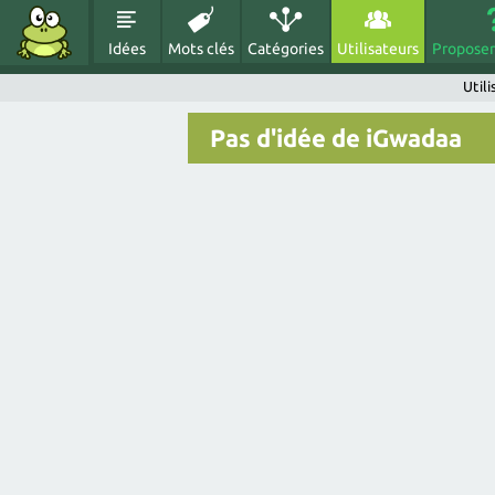
Idées
Mots clés
Catégories
Utilisateurs
Proposer
Util
Pas d'idée de iGwadaa