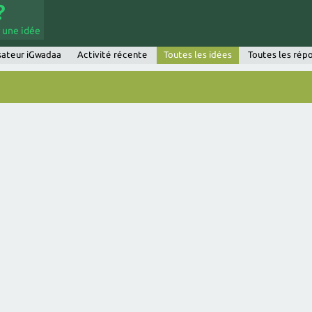
 une idée
isateur iGwadaa
Activité récente
Toutes les idées
Toutes les rép