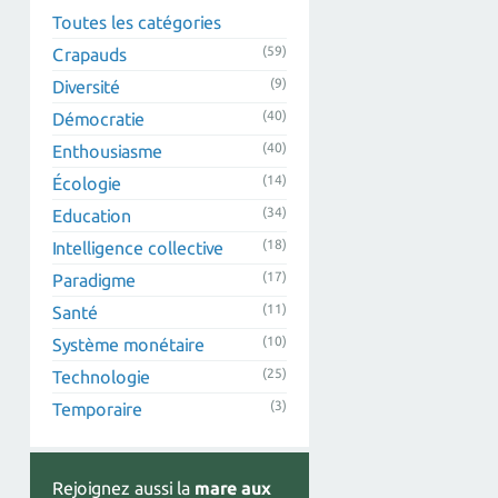
Toutes les catégories
(59)
Crapauds
(9)
Diversité
(40)
Démocratie
(40)
Enthousiasme
(14)
Écologie
(34)
Education
(18)
Intelligence collective
(17)
Paradigme
(11)
Santé
(10)
Système monétaire
(25)
Technologie
(3)
Temporaire
Rejoignez aussi la
mare aux