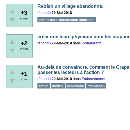
Rebâtir un village abandonné.
+3
répondu
29-Mai-2018
votes
architecture-construction-education
créer une mare physique pour les crapau
+2
répondu
29-Mai-2018
dans
Collaboratif
votes
Au-delà de convaincre, comment le Crapaud
passer les lecteurs à l'action ?
+1
répondu
29-Mai-2018
dans
Enthousiasme
vote
action
médias
convaincre
implication