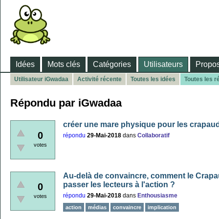
Idées
Mots clés
Catégories
Utilisateurs
Propos
Utilisateur iGwadaa
Activité récente
Toutes les idées
Toutes les 
Répondu par iGwadaa
créer une mare physique pour les crapau
0
répondu
29-Mai-2018
dans
Collaboratif
votes
Au-delà de convaincre, comment le Crapaud
passer les lecteurs à l'action ?
0
répondu
29-Mai-2018
dans
Enthousiasme
votes
action
médias
convaincre
implication