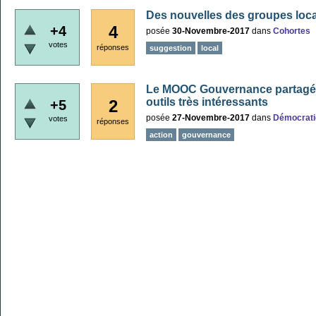
Des nouvelles des groupes loc
4
+4
posée
30-Novembre-2017
dans
Cohortes
votes
réponses
suggestion
local
Le MOOC Gouvernance partagée
outils très intéressants
2
+5
posée
27-Novembre-2017
dans
Démocrati
votes
réponses
action
gouvernance