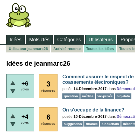
Idées
Mots clés
Catégories
Utilisateurs
Propos
Utilisateur jeanmarc26
Activité récente
Toutes les idées
Toutes l
Idées de jeanmarc26
Comment assurer le respect de 
coassements électroniques?
3
+6
posée
14-Décembre-2017
dans
Démocrati
votes
réponses
question
médias
vie-privée
big-data
On s'occupe de la finance?
6
+4
posée
10-Décembre-2017
dans
Démocrati
votes
réponses
suggestion
finance
blockchain
décentr