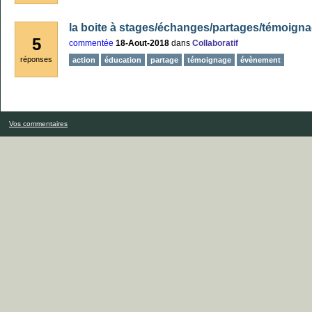
la boite à stages/échanges/partages/témoign
5
commentée
18-Aout-2018
dans
Collaboratif
réponses
action
éducation
partage
témoignage
évènement
Vos commentaires