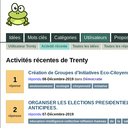
Idées
Mots clés
Catégories
Utilisateurs
Propos
Utilisateur Trenty
Activité récente
Toutes les idées
Toutes les ré
Activités récentes de Trenty
Création de Groupes d'Initiatives Eco-Citoye
1
répondu
08-Décembre-2019
dans
Démocratie
réponse
environnement
ecologie
citoyenneté
initiative
ORGANISER LES ELECTIONS PRESIDENTIE
ANTICIPEES.
2
répondu
07-Décembre-2019
réponses
education-intelligence-collective-reflexion-hameau
de
la
sab