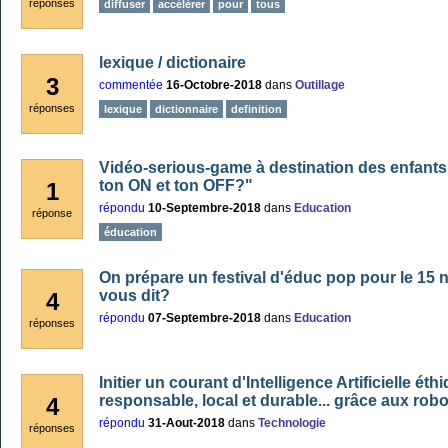
réponses
diffuser
accélérer
pour
tous
lexique / dictionaire
3
commentée
16-Octobre-2018
dans
Outillage
réponses
lexique
dictionnaire
definition
Vidéo-serious-game à destination des enfants 
ton ON et ton OFF?"
1
répondu
10-Septembre-2018
dans
Education
réponse
éducation
On prépare un festival d'éduc pop pour le 15
vous dit?
4
répondu
07-Septembre-2018
dans
Education
réponses
Initier un courant d'Intelligence Artificielle éthi
responsable, local et durable... grâce aux rob
4
répondu
31-Aout-2018
dans
Technologie
réponses