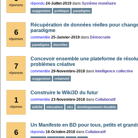
répondu
24-Juillet-2019
dans
Système monétaire
réponses
suggestion
politique
paradigme
Récupération de données réelles pour chang
paradigme
6
commentée
25-Janvier-2019
dans
Démocratie
réponses
paradigme
données
Concevoir ensemble une plateforme de résolu
problèmes créative
7
commentée
29-Novembre-2018
dans
Intelligence collective
réponses
suggestion
créativité
Construire le Wiki3D du futur
1
commentée
23-Novembre-2018
dans
Collaboratif
réponse
wiki3d
education
obs
developpement-durable
Un Manifeste en BD pour tous, petits et grand
6
répondu
16-Octobre-2018
dans
Collaboratif