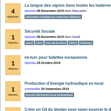
La langue des signes dans toutes les matern
4
répondu
08-Novembre-2019
dans
Education
réponses
education-intelligence-collective-réflexion
Sécurité Sociale
1
répondu
08-Novembre-2019
dans
Santé
réponse
santé
sécu
trou-de-la-sécu
déficit
hôpitaux
mi-turc pour toilettes europeenne
1
répondu
29-Octobre-2019
réponse
Production d'énergie hydraulique en local
1
commentée
20-Septembre-2019
réponse
énergie-électricité-local-hydraulique
Créer un Git du design pour open-sourcer le 