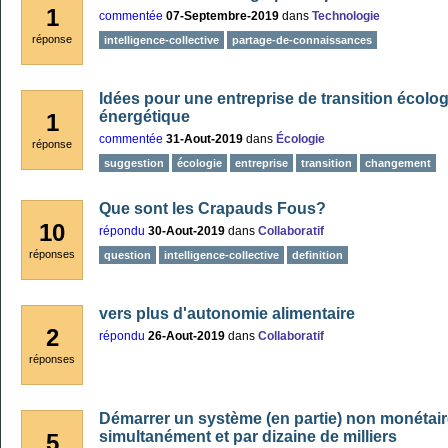
1
commentée
07-Septembre-2019
dans
Technologie
réponse
intelligence-collective
partage-de-connaissances
Idées pour une entreprise de transition écolog
énergétique
1
commentée
31-Aout-2019
dans
Écologie
réponse
suggestion
écologie
entreprise
transition
changement
Que sont les Crapauds Fous?
10
répondu
30-Aout-2019
dans
Collaboratif
réponses
question
intelligence-collective
definition
vers plus d'autonomie alimentaire
2
répondu
26-Aout-2019
dans
Collaboratif
réponses
Démarrer un système (en partie) non monétair
simultanément et par dizaine de milliers
5