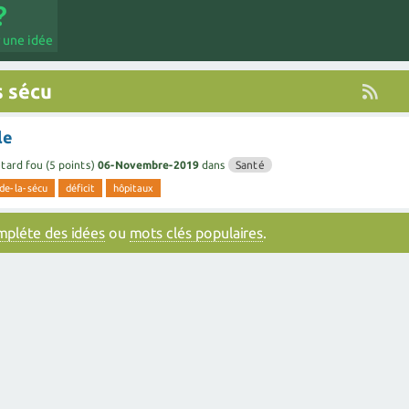
 une idée
s sécu
le
tard fou
(
5
points)
06-Novembre-2019
dans
Santé
de-la-sécu
déficit
hôpitaux
ompléte des idées
ou
mots clés populaires
.