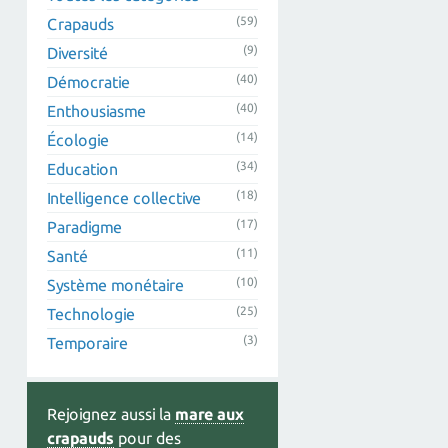
(59)
Crapauds
(9)
Diversité
(40)
Démocratie
(40)
Enthousiasme
(14)
Écologie
(34)
Education
(18)
Intelligence collective
(17)
Paradigme
(11)
Santé
(10)
Système monétaire
(25)
Technologie
(3)
Temporaire
Rejoignez aussi la
mare aux
crapauds
pour des