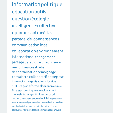
information
politique
éducation
outils
question
écologie
intelligence-collective
opinion
santé
médias
partage-de-connaissances
communication
local
collaboration
environnement
international
changement
partage
paradigme
droit
finance
rencontres
créativité
décentralisation
témoignage
convaincre
collaboratif
entreprise
innovation
organisation-du-site
culture
plateforme
alternative
bien-
être
esprit-critique
evolution
argent
monnaie
échanger
éthique
crapaud
recherche
open-source
logiciel
logiciel-libre
education-intelligence-collective-réflexion
méditer
low-tech
civilisation-consciente
union
réforme
spirituel
savoir-être
transition
incubateur
univers