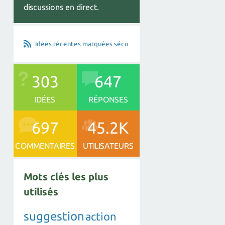
discussions en direct.
Idées récentes marquées sécu
303
647
IDÉES
RÉPONSES
697
45.2K
COMMENTAIRES
UTILISATEURS
Mots clés les plus
utilisés
suggestion
action