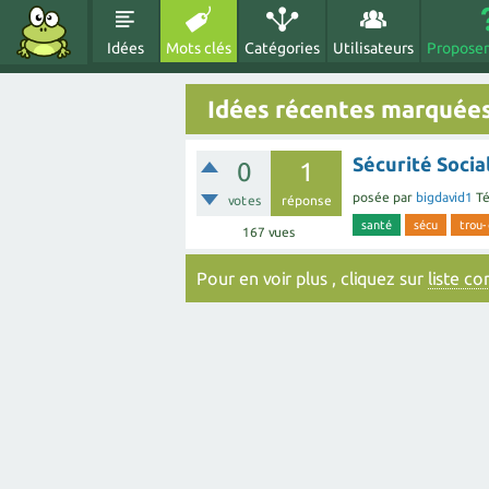
Idées
Mots clés
Catégories
Utilisateurs
Proposer
Idées récentes marquée
Sécurité Socia
0
1
posée
par
bigdavid1
Té
votes
réponse
santé
sécu
trou-
167
vues
Pour en voir plus , cliquez sur
liste c