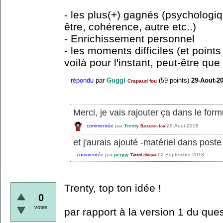
- les plus(+) gagnés (psychologiq
être, cohérence, autre etc..)
- Enrichissement personnel
- les moments difficiles (et points
voilà pour l'instant, peut-être qu
répondu
par
Guggl
(
59
points)
29-Aout-2
Crapaud fou
Merci, je vais rajouter ça dans le form
commentée
par
Trenty
29-Aout-2018
Batracien fou
et j'aurais ajouté -matériel dans pos
commentée
par
peggy
02-Septembre-2018
Tétard dingue
Trenty, top ton idée !
0
votes
par rapport à la version 1 du ques