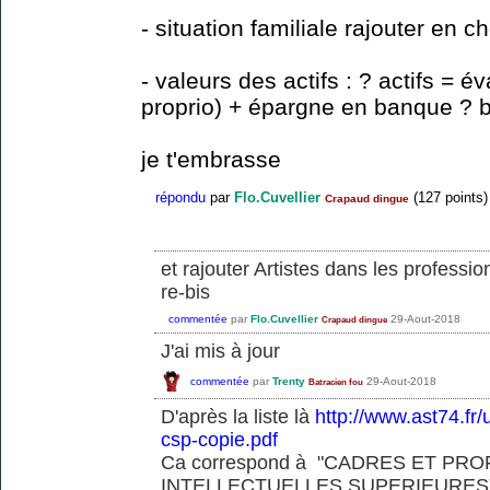
- situation familiale rajouter en 
- valeurs des actifs : ? actifs = é
proprio) + épargne en banque ? br
je t'embrasse
répondu
par
Flo.Cuvellier
(
127
points)
Crapaud dingue
et rajouter Artistes dans les professio
re-bis
commentée
par
Flo.Cuvellier
29-Aout-2018
Crapaud dingue
J'ai mis à jour
commentée
par
Trenty
29-Aout-2018
Batracien fou
D'après la liste là
http://www.ast74.fr/
csp-copie.pdf
Ca correspond à "CADRES ET PR
INTELLECTUELLES SUPERIEURES