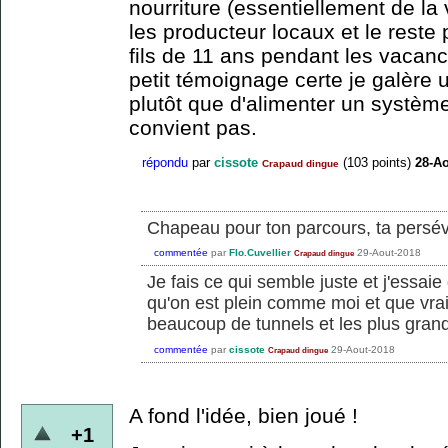
nourriture (essentiellement de la
les producteur locaux et le rest
fils de 11 ans pendant les vacanc
petit témoignage certe je galère 
plutôt que d'alimenter un systèm
convient pas.
répondu
par
cissote
(
103
points)
28-Ao
Crapaud dingue
Chapeau pour ton parcours, ta persév
commentée
par
Flo.Cuvellier
29-Aout-2018
Crapaud dingue
Je fais ce qui semble juste et j'essaie
qu'on est plein comme moi et que vra
beaucoup de tunnels et les plus gran
commentée
par
cissote
29-Aout-2018
Crapaud dingue
A fond l'idée, bien joué !
+1