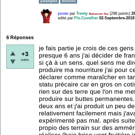
paradigme
données
posée
par
Trenty
(
298
points)
2
Batracien fou
edité
par
Flo.Cuvellier
02-Septembre-2018
6
Réponses
je fais partie je crois de ces ge
+3
presque 6 ans j'ai décider de fran
votes
si çà à un sens. quel sens me di
produire ma nourriture j'ai pour
déclarer comme maraîcher en tan 
statu précaire car en gros on cot
rien sur des terre que l'on me met
produire sur buttes permanentes. 
deux ans et j'ai produit un peu d
relativement facilement mais j'ava
expérimenté pas mal. après suite
propio des terrain sur des ammé
réaliser (haie brise vent fruitière i