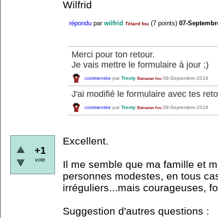
Wilfrid
répondu
par
wilfrid
(
7
points)
07-Septembr
Tétard fou
Merci pour ton retour.
Je vais mettre le formulaire à jour ;)
commentée
par
Trenty
08-Septembre-2018
Batracien fou
J'ai modifié le formulaire avec tes ret
commentée
par
Trenty
08-Septembre-2018
Batracien fou
Excellent.
+1
vote
Il me semble que ma famille et mo
personnes modestes, en tous ca
irréguliers...mais courageuses, fo
Suggestion d'autres questions :