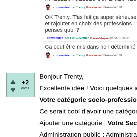
commentée
par
Trenty
29-Aout-2018
Batracien fou
OK Trenty. T'as fait ça super sérieus
et rajouter en choix des professions :
penses quoi ?
commentée
par
Flo.Cuvellier
29-Aout-2018
Crapaud dingue
Ca peut être mis dans non déterminé
commentée
par
Trenty
29-Aout-2018
Batracien fou
Bonjour Trenty,
+2
Excellente idée ! Voici quelques 
votes
Votre catégorie socio-professi
Ce serait cool d'avoir une catégor
Ajouter une catégorie :
Votre Sec
Administration public ; Administrat