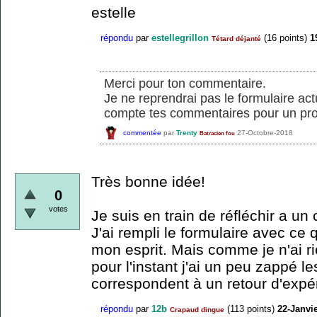
estelle
répondu
par
estellegrillon
(
16
points)
1
Tétard déjanté
Merci pour ton commentaire.
Je ne reprendrai pas le formulaire ac
compte tes commentaires pour un pro
commentée
par
Trenty
27-Octobre-2018
Batracien fou
Très bonne idée!
0
votes
Je suis en train de réfléchir a u
J'ai rempli le formulaire avec ce 
mon esprit. Mais comme je n'ai r
pour l'instant j'ai un peu zappé l
correspondent à un retour d'expé
répondu
par
12b
(
113
points)
22-Janvi
Crapaud dingue