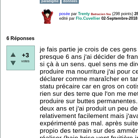
paradigme
données
posée
par
Trenty
(
298
points)
2
Batracien fou
edité
par
Flo.Cuvellier
02-Septembre-2018
6
Réponses
je fais partie je crois de ces ge
+3
presque 6 ans j'ai décider de fran
votes
si çà à un sens. quel sens me di
produire ma nourriture j'ai pour
déclarer comme maraîcher en tan 
statu précaire car en gros on cot
rien sur des terre que l'on me met
produire sur buttes permanentes. 
deux ans et j'ai produit un peu d
relativement facilement mais j'ava
expérimenté pas mal. après suite
propio des terrain sur des ammé
réaliser (haie brise vent fruitière i