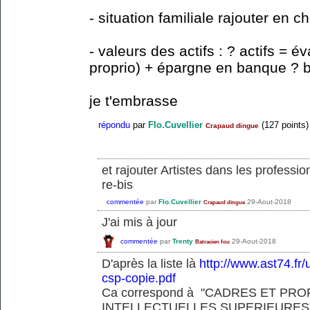
- situation familiale rajouter en 
- valeurs des actifs : ? actifs = é
proprio) + épargne en banque ? br
je t'embrasse
répondu
par
Flo.Cuvellier
(
127
points)
Crapaud dingue
et rajouter Artistes dans les professio
re-bis
commentée
par
Flo.Cuvellier
29-Aout-2018
Crapaud dingue
J'ai mis à jour
commentée
par
Trenty
29-Aout-2018
Batracien fou
D'après la liste là
http://www.ast74.fr/
csp-copie.pdf
Ca correspond à "CADRES ET PR
INTELLECTUELLES SUPERIEURES