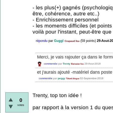
- les plus(+) gagnés (psychologiq
être, cohérence, autre etc..)
- Enrichissement personnel
- les moments difficiles (et points
voilà pour l'instant, peut-être qu
répondu
par
Guggl
(
59
points)
29-Aout-2
Crapaud fou
Merci, je vais rajouter ça dans le form
commentée
par
Trenty
29-Aout-2018
Batracien fou
et j'aurais ajouté -matériel dans pos
commentée
par
peggy
02-Septembre-2018
Tétard dingue
Trenty, top ton idée !
0
votes
par rapport à la version 1 du ques