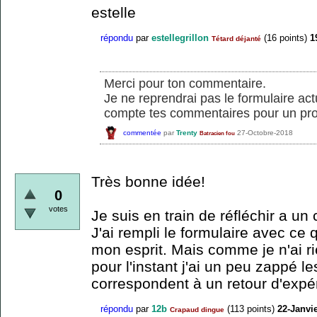
estelle
répondu
par
estellegrillon
(
16
points)
1
Tétard déjanté
Merci pour ton commentaire.
Je ne reprendrai pas le formulaire ac
compte tes commentaires pour un pro
commentée
par
Trenty
27-Octobre-2018
Batracien fou
Très bonne idée!
0
votes
Je suis en train de réfléchir a u
J'ai rempli le formulaire avec ce 
mon esprit. Mais comme je n'ai r
pour l'instant j'ai un peu zappé l
correspondent à un retour d'expé
répondu
par
12b
(
113
points)
22-Janvi
Crapaud dingue