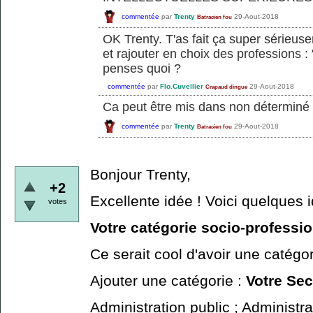
commentée
par
Trenty
29-Aout-2018
Batracien fou
OK Trenty. T'as fait ça super sérieus
et rajouter en choix des professions :
penses quoi ?
commentée
par
Flo.Cuvellier
29-Aout-2018
Crapaud dingue
Ca peut être mis dans non déterminé
commentée
par
Trenty
29-Aout-2018
Batracien fou
Bonjour Trenty,
+2
Excellente idée ! Voici quelques 
votes
Votre catégorie socio-professi
Ce serait cool d'avoir une catégor
Ajouter une catégorie :
Votre Sec
Administration public ; Administrat