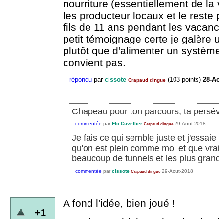
nourriture (essentiellement de la
les producteur locaux et le rest
fils de 11 ans pendant les vacanc
petit témoignage certe je galère 
plutôt que d'alimenter un systèm
convient pas.
répondu
par
cissote
(
103
points)
28-Ao
Crapaud dingue
Chapeau pour ton parcours, ta persév
commentée
par
Flo.Cuvellier
29-Aout-2018
Crapaud dingue
Je fais ce qui semble juste et j'essaie
qu'on est plein comme moi et que vra
beaucoup de tunnels et les plus gran
commentée
par
cissote
29-Aout-2018
Crapaud dingue
A fond l'idée, bien joué !
+1