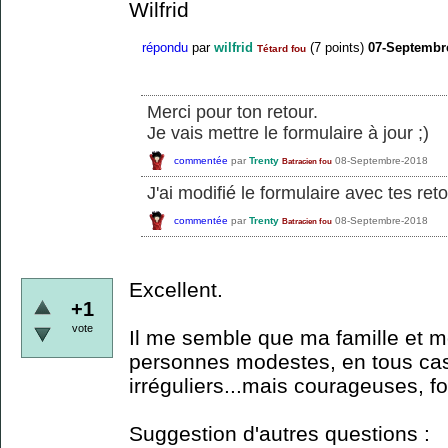
Wilfrid
répondu
par
wilfrid
(
7
points)
07-Septembr
Tétard fou
Merci pour ton retour.
Je vais mettre le formulaire à jour ;)
commentée
par
Trenty
08-Septembre-2018
Batracien fou
J'ai modifié le formulaire avec tes ret
commentée
par
Trenty
08-Septembre-2018
Batracien fou
Excellent.
+1
vote
Il me semble que ma famille et mo
personnes modestes, en tous ca
irréguliers...mais courageuses, fo
Suggestion d'autres questions :