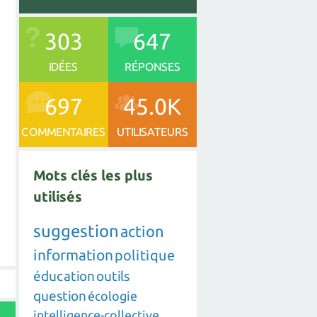
303
647
IDÉES
RÉPONSES
697
45.0K
COMMENTAIRES
UTILISATEURS
Mots clés les plus
utilisés
suggestion
action
information
politique
éducation
outils
question
écologie
intelligence-collective