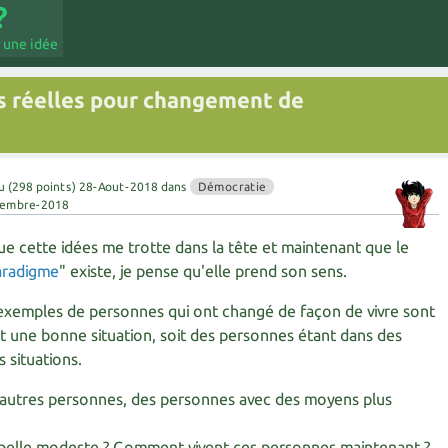
 une idée
s réelles pour changement de
u
(
298
points)
28-Aout-2018
dans
Démocratie
tembre-2018
ue cette idées me trotte dans la tête et maintenant que le
aradigme
" existe, je pense qu'elle prend son sens.
exemples de personnes qui ont changé de façon de vivre sont
t une bonne situation, soit des personnes étant dans des
 situations.
e d'autres personnes, des personnes avec des moyens plus
ppelle modeste ? Comment vivent ces personnes maintenant ?