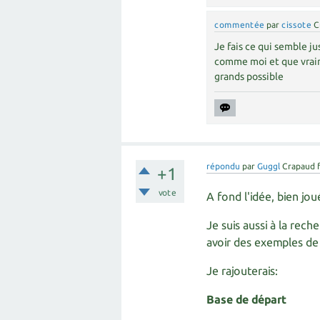
commentée
par
cissote
C
Je fais ce qui semble ju
comme moi et que vraim
grands possible
répondu
par
Guggl
Crapaud 
+1
vote
A fond l'idée, bien joué
Je suis aussi à la rec
avoir des exemples de 
Je rajouterais:
Base de départ