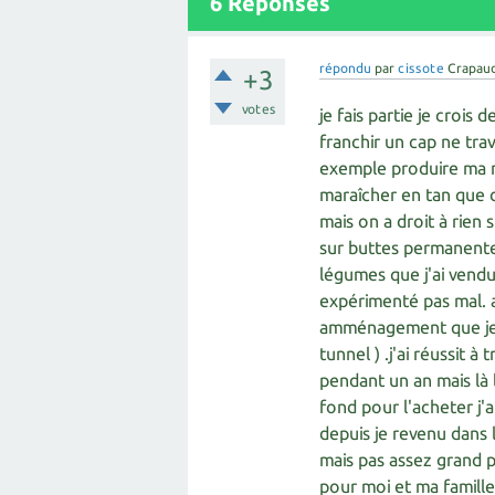
6
Réponses
répondu
par
cissote
Crapau
+3
votes
je fais partie je crois
franchir un cap ne trav
exemple produire ma 
maraîcher en tan que c
mais on a droit à rien 
sur buttes permanentes
légumes que j'ai vendu 
expérimenté pas mal. a
amménagement que je so
tunnel ) .j'ai réussit
pendant un an mais là 
fond pour l'acheter j'a
depuis je revenu dans
mais pas assez grand 
pour moi et ma famille