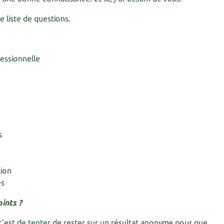
e liste de questions.
essionnelle
s
tion
es
ints ?
c'est de tenter de rester sur un résultat anonyme pour que