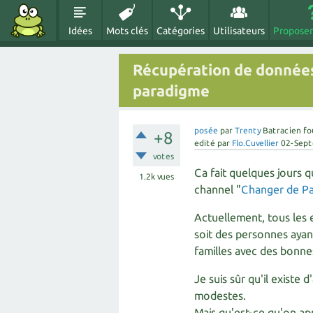
Idées
Mots clés
Catégories
Utilisateurs
Proposer
Récupération de donnée
paradigme
posée
par
Trenty
Batracien fo
+8
edité
par
Flo.Cuvellier
02-Sep
votes
Ca fait quelques jours q
1.2k
vues
channel "
Changer de P
Actuellement, tous les 
soit des personnes ayan
familles avec des bonnes
Je suis sûr qu'il exist
modestes.
Mais qu'est-ce qu'on a