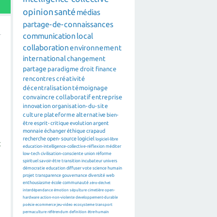
opinion
santé
médias
partage-de-connaissances
communication
local
collaboration
environnement
international
changement
partage
paradigme
droit
finance
rencontres
créativité
décentralisation
témoignage
convaincre
collaboratif
entreprise
innovation
organisation-du-site
culture
plateforme
alternative
bien-
être
esprit-critique
evolution
argent
monnaie
échanger
éthique
crapaud
recherche
open-source
logiciel
logiciel-libre
t
education-intelligence-collective-réflexion
méditer
low-tech
civilisation-consciente
union
réforme
spirituel
savoir-être
transition
incubateur
univers
démocratie
education
diffuser
vote
science
humain
projet
transparence
gouvernance
diversité
web
enthousiasme
école
communauté
zéro-déchet
interdépendance
émotion
sépulture
cimetière
open-
hardware
action-non-violente
developpement-durable
poésie
ecommerce
jeu-video
ecosysteme
transport
permaculture
référendum
definition
être-humain