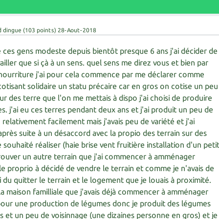
d dingue
(
103
points)
28-Aout-2018
 de ces gens modeste depuis bientôt presque 6 ans j'ai décider de
ailler que si çà à un sens. quel sens me direz vous et bien par
nourriture j'ai pour cela commence par me déclarer comme
otisant solidaire un statu précaire car en gros on cotise un peu
sur des terre que l'on me mettais à dispo j'ai choisi de produire
. j'ai eu ces terres pendant deux ans et j'ai produit un peu de
relativement facilement mais j'avais peu de variété et j'ai
près suite à un désaccord avec la propio des terrain sur des
uhaité réaliser (haie brise vent fruitière installation d'un peti
 à trouver un autre terrain que j'ai commencer à amménager
le proprio à décidé de vendre le terrain et comme je n'avais de
i du quitter le terrain et le logement que je louais à proximité.
 la maison familliale que j'avais déjà commencer à amménager
pour une production de légumes donc je produit des légumes
s et un peu de voisinnage (une dizaines personne en gros) et je