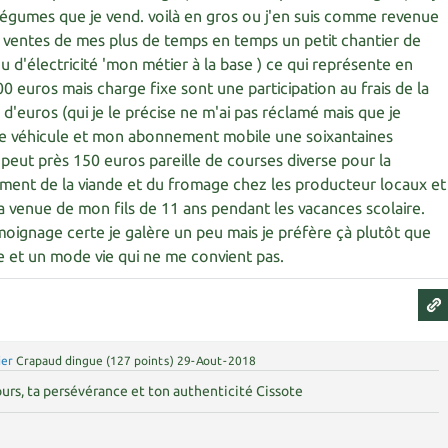
légumes que je vend. voilà en gros ou j'en suis comme revenue
 la ventes de mes plus de temps en temps un petit chantier de
u d'électricité 'mon métier à la base ) ce qui représente en
 euros mais charge fixe sont une participation au frais de la
d'euros (qui je le précise ne m'ai pas réclamé mais que je
e véhicule et mon abonnement mobile une soixantaines
 peut près 150 euros pareille de courses diverse pour la
ement de la viande et du fromage chez les producteur locaux et
la venue de mon fils de 11 ans pendant les vacances scolaire.
moignage certe je galère un peu mais je préfère çà plutôt que
e et un mode vie qui ne me convient pas.
ier
Crapaud dingue
(
127
points)
29-Aout-2018
urs, ta persévérance et ton authenticité Cissote