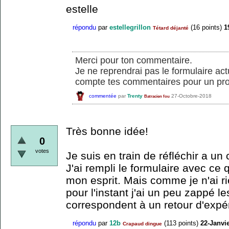
estelle
répondu
par
estellegrillon
(
16
points)
1
Tétard déjanté
Merci pour ton commentaire.
Je ne reprendrai pas le formulaire ac
compte tes commentaires pour un pro
commentée
par
Trenty
27-Octobre-2018
Batracien fou
Très bonne idée!
0
votes
Je suis en train de réfléchir a u
J'ai rempli le formulaire avec ce 
mon esprit. Mais comme je n'ai r
pour l'instant j'ai un peu zappé l
correspondent à un retour d'expé
répondu
par
12b
(
113
points)
22-Janvi
Crapaud dingue