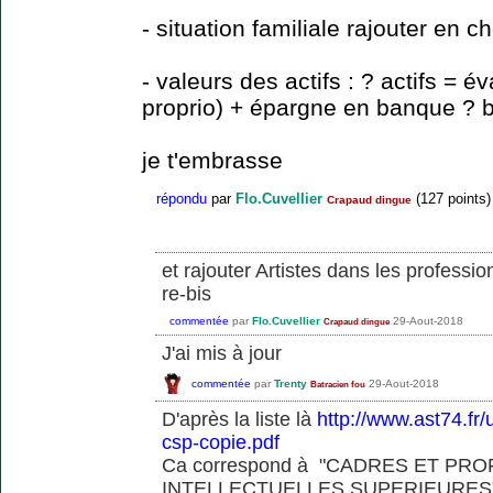
- situation familiale rajouter en 
- valeurs des actifs : ? actifs = é
proprio) + épargne en banque ? br
je t'embrasse
répondu
par
Flo.Cuvellier
(
127
points)
Crapaud dingue
et rajouter Artistes dans les professio
re-bis
commentée
par
Flo.Cuvellier
29-Aout-2018
Crapaud dingue
J'ai mis à jour
commentée
par
Trenty
29-Aout-2018
Batracien fou
D'après la liste là
http://www.ast74.fr/
csp-copie.pdf
Ca correspond à "CADRES ET PR
INTELLECTUELLES SUPERIEURES