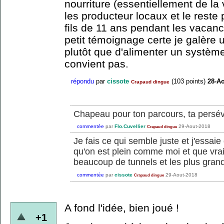
nourriture (essentiellement de la
les producteur locaux et le rest
fils de 11 ans pendant les vacanc
petit témoignage certe je galère 
plutôt que d'alimenter un systèm
convient pas.
répondu
par
cissote
(
103
points)
28-Ao
Crapaud dingue
Chapeau pour ton parcours, ta persév
commentée
par
Flo.Cuvellier
29-Aout-2018
Crapaud dingue
Je fais ce qui semble juste et j'essaie
qu'on est plein comme moi et que vra
beaucoup de tunnels et les plus gran
commentée
par
cissote
29-Aout-2018
Crapaud dingue
A fond l'idée, bien joué !
+1