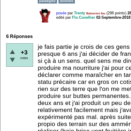
paradigme
données
posée
par
Trenty
(
298
points)
2
Batracien fou
edité
par
Flo.Cuvellier
02-Septembre-2018
6
Réponses
je fais partie je crois de ces ge
+3
presque 6 ans j'ai décider de fran
votes
si çà à un sens. quel sens me di
produire ma nourriture j'ai pour
déclarer comme maraîcher en tan 
statu précaire car en gros on cot
rien sur des terre que l'on me met
produire sur buttes permanentes. 
deux ans et j'ai produit un peu d
relativement facilement mais j'ava
expérimenté pas mal. après suite
propio des terrain sur des ammé
réaliser (haie brise vent fruitière i