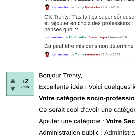
commentée
par
Trenty
29-Aout-2018
Batracien fou
OK Trenty. T'as fait ça super sérieus
et rajouter en choix des professions :
penses quoi ?
commentée
par
Flo.Cuvellier
29-Aout-2018
Crapaud dingue
Ca peut être mis dans non déterminé
commentée
par
Trenty
29-Aout-2018
Batracien fou
Bonjour Trenty,
+2
Excellente idée ! Voici quelques 
votes
Votre catégorie socio-professi
Ce serait cool d'avoir une catégor
Ajouter une catégorie :
Votre Sec
Administration public ; Administrat