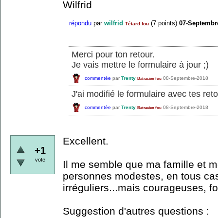
Wilfrid
répondu
par
wilfrid
(
7
points)
07-Septembr
Tétard fou
Merci pour ton retour.
Je vais mettre le formulaire à jour ;)
commentée
par
Trenty
08-Septembre-2018
Batracien fou
J'ai modifié le formulaire avec tes ret
commentée
par
Trenty
08-Septembre-2018
Batracien fou
Excellent.
+1
vote
Il me semble que ma famille et mo
personnes modestes, en tous ca
irréguliers...mais courageuses, fo
Suggestion d'autres questions :