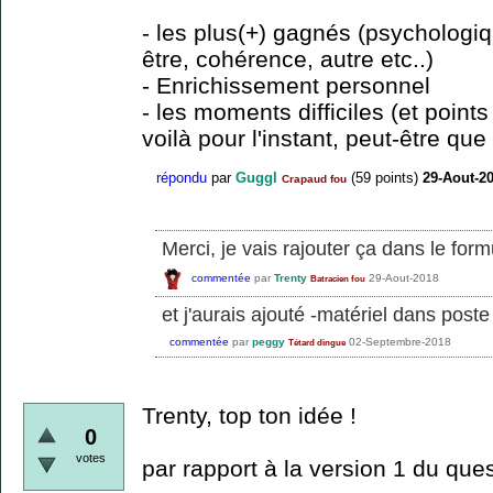
- les plus(+) gagnés (psychologiq
être, cohérence, autre etc..)
- Enrichissement personnel
- les moments difficiles (et points
voilà pour l'instant, peut-être qu
répondu
par
Guggl
(
59
points)
29-Aout-2
Crapaud fou
Merci, je vais rajouter ça dans le form
commentée
par
Trenty
29-Aout-2018
Batracien fou
et j'aurais ajouté -matériel dans pos
commentée
par
peggy
02-Septembre-2018
Tétard dingue
Trenty, top ton idée !
0
votes
par rapport à la version 1 du ques