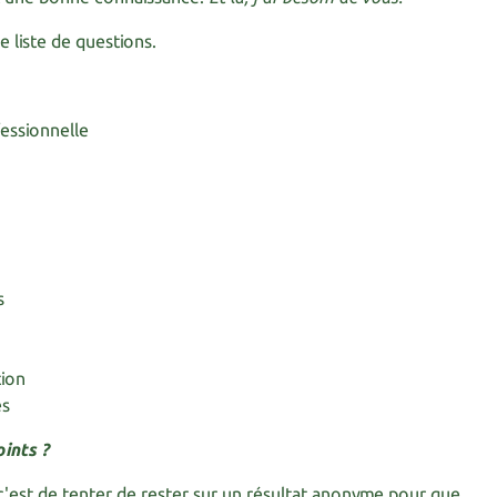
e liste de questions.
essionnelle
s
tion
es
ints ?
c'est de tenter de rester sur un résultat anonyme pour que