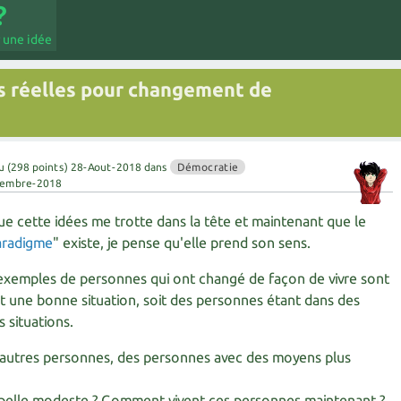
 une idée
s réelles pour changement de
u
(
298
points)
28-Aout-2018
dans
Démocratie
tembre-2018
ue cette idées me trotte dans la tête et maintenant que le
aradigme
" existe, je pense qu'elle prend son sens.
exemples de personnes qui ont changé de façon de vivre sont
t une bonne situation, soit des personnes étant dans des
 situations.
e d'autres personnes, des personnes avec des moyens plus
ppelle modeste ? Comment vivent ces personnes maintenant ?