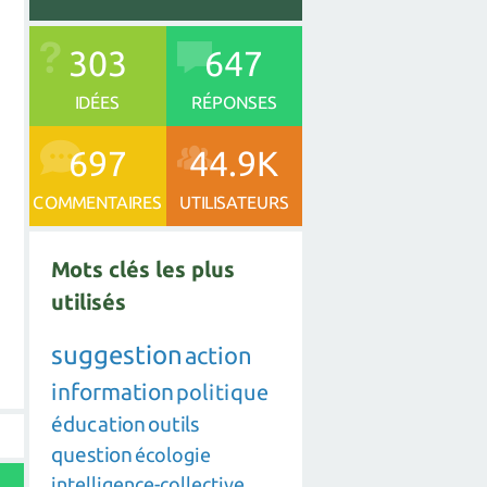
303
647
IDÉES
RÉPONSES
697
44.9K
COMMENTAIRES
UTILISATEURS
Mots clés les plus
utilisés
suggestion
action
information
politique
éducation
outils
question
écologie
intelligence-collective