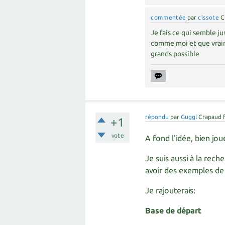
commentée
par
cissote
C
Je fais ce qui semble ju
comme moi et que vraim
grands possible
répondu
par
Guggl
Crapaud 
+1
vote
A fond l'idée, bien joué
Je suis aussi à la rec
avoir des exemples de 
Je rajouterais:
Base de départ