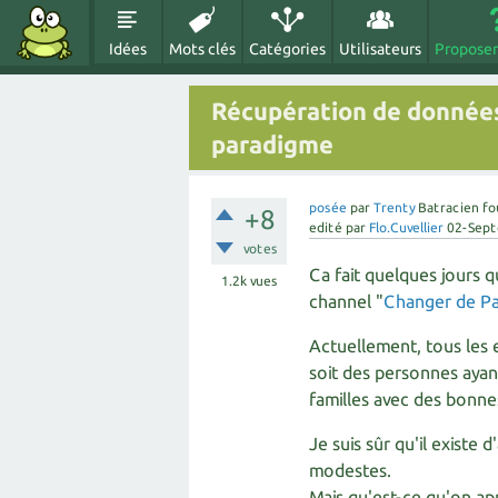
Idées
Mots clés
Catégories
Utilisateurs
Proposer
Récupération de donnée
paradigme
posée
par
Trenty
Batracien fo
+8
edité
par
Flo.Cuvellier
02-Sep
votes
Ca fait quelques jours q
1.2k
vues
channel "
Changer de P
Actuellement, tous les 
soit des personnes ayan
familles avec des bonnes
Je suis sûr qu'il exist
modestes.
Mais qu'est-ce qu'on a