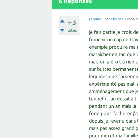
6
Réponses
répondu
par
cissote
Crapau
+3
votes
je fais partie je crois
franchir un cap ne trav
exemple produire ma 
maraîcher en tan que c
mais on a droit à rien 
sur buttes permanentes
légumes que j'ai vendu 
expérimenté pas mal. a
amménagement que je so
tunnel ) .j'ai réussit
pendant un an mais là 
fond pour l'acheter j'a
depuis je revenu dans
mais pas assez grand 
pour moi et ma famille