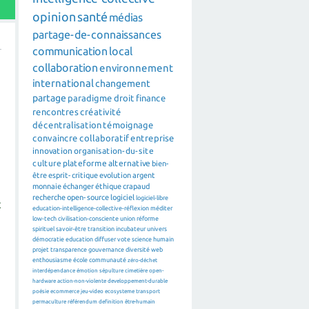
opinion
santé
médias
partage-de-connaissances
communication
local
collaboration
environnement
international
changement
partage
paradigme
droit
finance
rencontres
créativité
décentralisation
témoignage
convaincre
collaboratif
entreprise
innovation
organisation-du-site
culture
plateforme
alternative
bien-
être
esprit-critique
evolution
argent
monnaie
échanger
éthique
crapaud
recherche
open-source
logiciel
logiciel-libre
t
education-intelligence-collective-réflexion
méditer
low-tech
civilisation-consciente
union
réforme
spirituel
savoir-être
transition
incubateur
univers
démocratie
education
diffuser
vote
science
humain
projet
transparence
gouvernance
diversité
web
enthousiasme
école
communauté
zéro-déchet
interdépendance
émotion
sépulture
cimetière
open-
hardware
action-non-violente
developpement-durable
poésie
ecommerce
jeu-video
ecosysteme
transport
permaculture
référendum
definition
être-humain