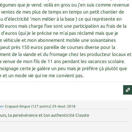
légumes que je vend. voilà en gros ou j'en suis comme revenue
 la ventes de mes plus de temps en temps un petit chantier de
u d'électricité 'mon métier à la base ) ce qui représente en
 euros mais charge fixe sont une participation au frais de la
d'euros (qui je le précise ne m'ai pas réclamé mais que je
e véhicule et mon abonnement mobile une soixantaines
 peut près 150 euros pareille de courses diverse pour la
ement de la viande et du fromage chez les producteur locaux et
la venue de mon fils de 11 ans pendant les vacances scolaire.
moignage certe je galère un peu mais je préfère çà plutôt que
e et un mode vie qui ne me convient pas.
ier
Crapaud dingue
(
127
points)
29-Aout-2018
urs, ta persévérance et ton authenticité Cissote