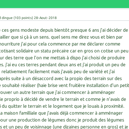
d dingue
(
103
points)
28-Aout-2018
 de ces gens modeste depuis bientôt presque 6 ans j'ai décider de
ailler que si çà à un sens. quel sens me direz vous et bien par
nourriture j'ai pour cela commence par me déclarer comme
otisant solidaire un statu précaire car en gros on cotise un peu
sur des terre que l'on me mettais à dispo j'ai choisi de produire
. j'ai eu ces terres pendant deux ans et j'ai produit un peu de
relativement facilement mais j'avais peu de variété et j'ai
près suite à un désaccord avec la propio des terrain sur des
uhaité réaliser (haie brise vent fruitière installation d'un peti
 à trouver un autre terrain que j'ai commencer à amménager
le proprio à décidé de vendre le terrain et comme je n'avais de
i du quitter le terrain et le logement que je louais à proximité.
 la maison familliale que j'avais déjà commencer à amménager
pour une production de légumes donc je produit des légumes
s et un peu de voisinnage (une dizaines personne en gros) et je