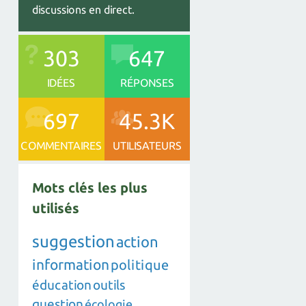
discussions en direct.
303
647
IDÉES
RÉPONSES
697
45.3K
COMMENTAIRES
UTILISATEURS
Mots clés les plus
utilisés
suggestion
action
information
politique
éducation
outils
question
écologie