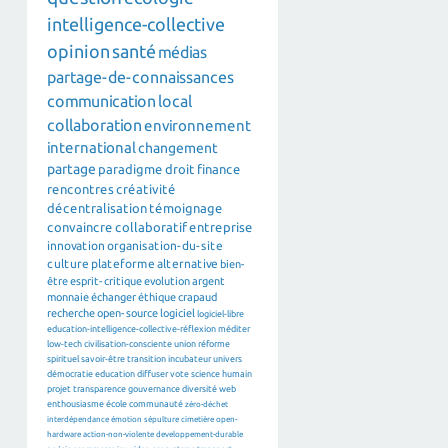
intelligence-collective
opinion
santé
médias
partage-de-connaissances
communication
local
collaboration
environnement
international
changement
partage
paradigme
droit
finance
rencontres
créativité
décentralisation
témoignage
convaincre
collaboratif
entreprise
innovation
organisation-du-site
culture
plateforme
alternative
bien-
être
esprit-critique
evolution
argent
monnaie
échanger
éthique
crapaud
recherche
open-source
logiciel
logiciel-libre
education-intelligence-collective-réflexion
méditer
low-tech
civilisation-consciente
union
réforme
spirituel
savoir-être
transition
incubateur
univers
démocratie
education
diffuser
vote
science
humain
projet
transparence
gouvernance
diversité
web
enthousiasme
école
communauté
zéro-déchet
interdépendance
émotion
sépulture
cimetière
open-
hardware
action-non-violente
developpement-durable