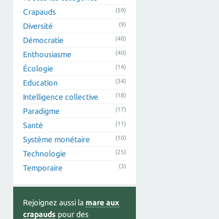
(59)
Crapauds
(9)
Diversité
(40)
Démocratie
(40)
Enthousiasme
(14)
Écologie
(34)
Education
(18)
Intelligence collective
(17)
Paradigme
(11)
Santé
(10)
Système monétaire
(25)
Technologie
(3)
Temporaire
Rejoignez aussi la
mare aux
crapauds
pour des