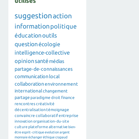
utilisés
suggestion
action
information
politique
éducation
outils
question
écologie
intelligence-collective
opinion
santé
médias
partage-de-connaissances
communication
local
collaboration
environnement
international
changement
partage
paradigme
droit
finance
rencontres
créativité
décentralisation
témoignage
convaincre
collaboratif
entreprise
innovation
organisation-du-site
culture
plateforme
alternative
bien-
être
esprit-critique
evolution
argent
monnaie
échanger
éthique
crapaud