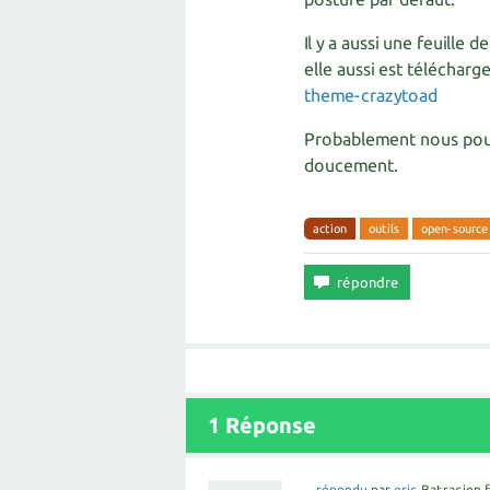
Il y a aussi une feuille 
elle aussi est téléchar
theme-crazytoad
Probablement nous pouv
doucement.
action
outils
open-source
1
Réponse
répondu
par
eric
Batracien 