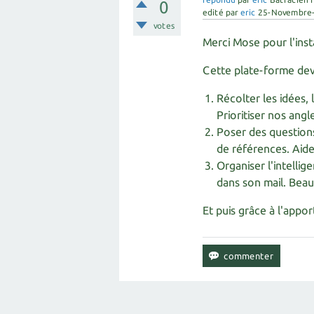
0
edité
par
eric
25-Novembre
votes
Merci Mose pour l'insta
Cette plate-forme devra
Récolter les idées, 
Prioritiser nos angl
Poser des questions
de références. Aide
Organiser l'intellig
dans son mail. Beauc
Et puis grâce à l'appo