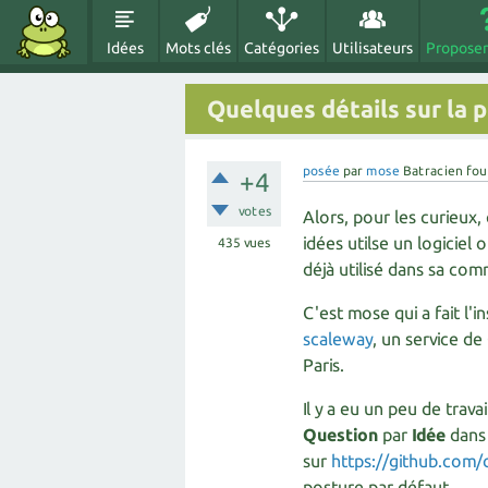
Idées
Mots clés
Catégories
Utilisateurs
Proposer
Quelques détails sur la 
posée
par
mose
Batracien fou
+4
votes
Alors, pour les curieux
idées utilse un logicie
435
vues
déjà utilisé dans sa co
C'est mose qui a fait l'
scaleway
, un service de
Paris.
Il y a eu un peu de trava
Question
par
Idée
dans 
sur
https://github.com/
posture par défaut.