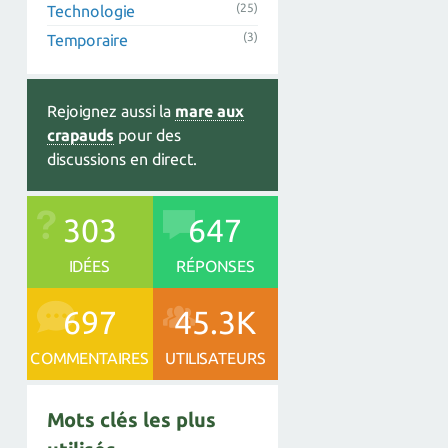
(25)
Technologie
(3)
Temporaire
Rejoignez aussi la
mare aux
crapauds
pour des
discussions en direct.
303
647
IDÉES
RÉPONSES
697
45.3K
COMMENTAIRES
UTILISATEURS
Mots clés les plus