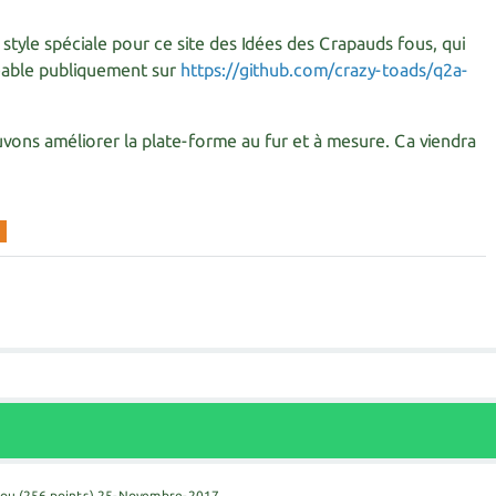
de style spéciale pour ce site des Idées des Crapauds fous, qui
geable publiquement sur
https://github.com/crazy-toads/q2a-
ons améliorer la plate-forme au fur et à mesure. Ca viendra
fou
(
256
points)
25-Novembre-2017