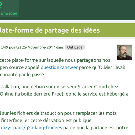
 une idée
plate-forme de partage des idées
(
349
points)
25-Novembre-2017
dans
Outillage
, cette plate-forme sur laquelle nous partageons nos
l open source appelé
question2answer
parce qu'Olivier l'avait
mmunauté par le passé.
installation, une debian sur un serveur Starter Cloud chez
 Online (la boite derrière Free), donc le service est hébergé a
il sur les fichiers de traduction pour remplacer les mots
l'interface, et cette dérivation est publique
crazy-toads/q2a-lang-fr-idees
parce que la partage est notre