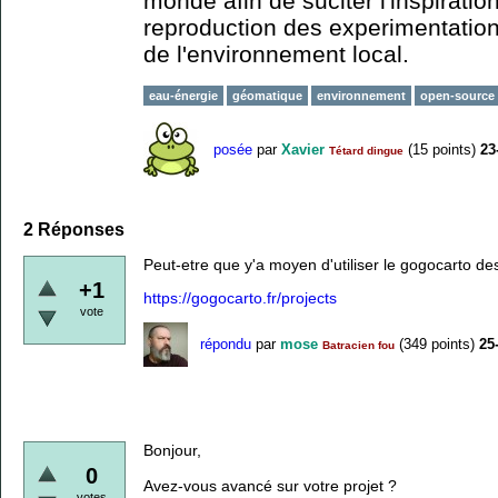
monde afin de suciter l'inspiration
reproduction des experimentations
de l'environnement local.
eau-énergie
géomatique
environnement
open-source
posée
par
Xavier
(
15
points)
23
Tétard dingue
2
Réponses
Peut-etre que y'a moyen d'utiliser le gogocarto des
+1
https://gogocarto.fr/projects
vote
répondu
par
mose
(
349
points)
25
Batracien fou
Bonjour,
0
Avez-vous avancé sur votre projet ?
votes