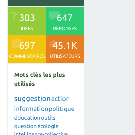
303
647
IDÉES
RÉPONSES
697
45.1K
COMMENTAIRES
UTILISATEURS
Mots clés les plus
utilisés
suggestion
action
information
politique
éducation
outils
question
écologie
intelligence-collective