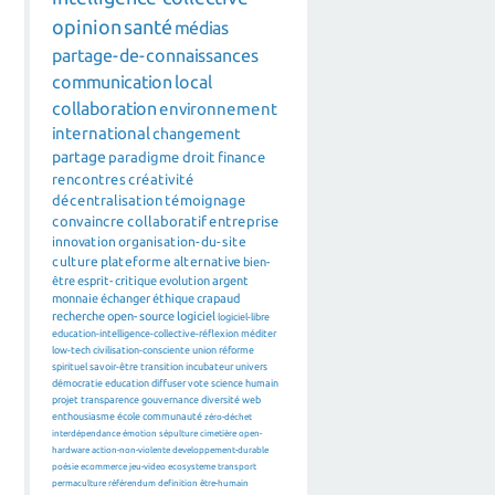
opinion
santé
médias
partage-de-connaissances
communication
local
collaboration
environnement
international
changement
partage
paradigme
droit
finance
rencontres
créativité
décentralisation
témoignage
convaincre
collaboratif
entreprise
innovation
organisation-du-site
culture
plateforme
alternative
bien-
être
esprit-critique
evolution
argent
monnaie
échanger
éthique
crapaud
recherche
open-source
logiciel
logiciel-libre
education-intelligence-collective-réflexion
méditer
low-tech
civilisation-consciente
union
réforme
spirituel
savoir-être
transition
incubateur
univers
démocratie
education
diffuser
vote
science
humain
projet
transparence
gouvernance
diversité
web
enthousiasme
école
communauté
zéro-déchet
interdépendance
émotion
sépulture
cimetière
open-
hardware
action-non-violente
developpement-durable
poésie
ecommerce
jeu-video
ecosysteme
transport
permaculture
référendum
definition
être-humain