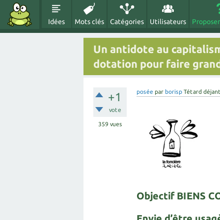
Idées
Mots clés
Catégories
Utilisateurs
Proposer
Un antidote au capitalis
dotation pour faire gran
posée
par
borisp
Tétard déjan
+1
vote
359
vues
Objectif BIENS
Envie d’être usagè