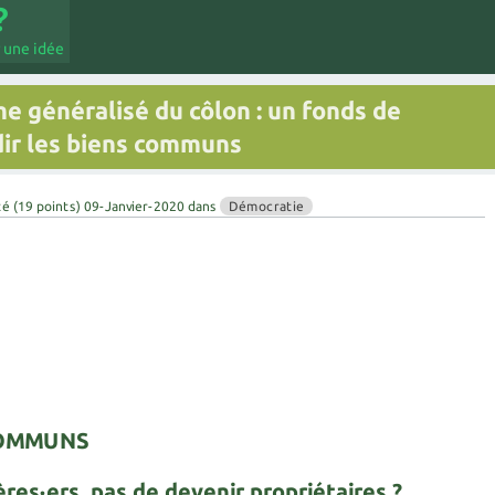
 une idée
me généralisé du côlon : un fonds de
dir les biens communs
té
(
19
points)
09-Janvier-2020
dans
Démocratie
 COMMUNS
res·ers, pas de devenir propriétaires ?