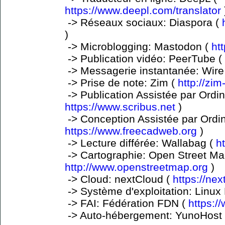
https://www.deepl.com/translator
-> Réseaux sociaux: Diaspora (
)
-> Microblogging: Mastodon (
ht
-> Publication vidéo: PeerTube (
-> Messagerie instantanée: Wire
-> Prise de note: Zim (
http://zim
-> Publication Assistée par Ordin
https://www.scribus.net
)
-> Conception Assistée par Ordi
https://www.freecadweb.org
)
-> Lecture différée: Wallabag (
h
-> Cartographie: Open Street Ma
http://www.openstreetmap.org
)
-> Cloud: nextCloud (
https://ne
-> Système d'exploitation: Linux 
-> FAI: Fédération FDN (
https:/
-> Auto-hébergement: YunoHost