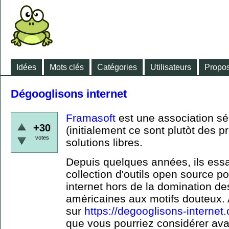
Idées
Mots clés
Catégories
Utilisateurs
Propos
Dégooglisons internet
Framasoft
est une association séc
+30
(initialement ce sont plutòt des p
votes
solutions libres.
Depuis quelques années, ils essa
collection d'outils open source p
internet hors de la domination d
américaines aux motifs douteux. A
sur
https://degooglisons-internet.
que vous pourriez considérer ava