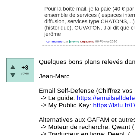
Pour la boite mail, je la paie (40 € p
ensemble de services ( espaces inter
diffusion, services type CHATONS,...
(historique), OUVATON. J'ai dit que c
jérôme
commentée
par
jerome
06-Février-2020
Crapaud fou
Quelques bons plans relevés dans
+3
votes
Jean-Marc
Email Self-Defense (Chiffrez vo
-> Le guide:
https://emailselfdefe
-> My Public Key:
https://lstu.f
Alternatives aux GAFAM et autre
-> Moteur de recherche: Qwant 
-> Traducteur en ligne: DeepL (