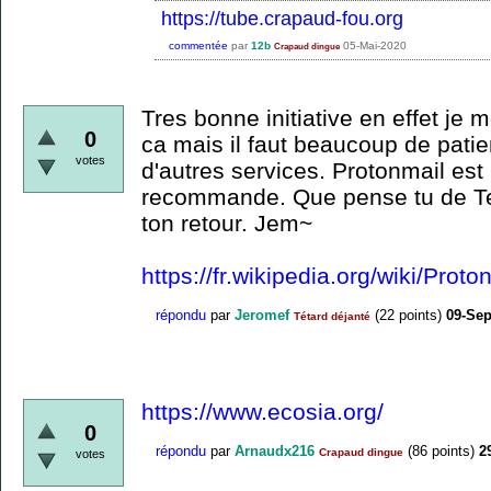
https://tube.crapaud-fou.org
commentée
par
12b
05-Mai-2020
Crapaud dingue
Tres bonne initiative en effet je
0
ca mais il faut beaucoup de pati
votes
d'autres services. Protonmail est b
recommande. Que pense tu de Te
ton retour. Jem~
https://fr.wikipedia.org/wiki/Proto
répondu
par
Jeromef
(
22
points)
09-Se
Tétard déjanté
https://www.ecosia.org/
0
répondu
par
Arnaudx216
(
86
points)
2
Crapaud dingue
votes