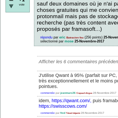
sauf deux domaines où je n'ai p
vote
choses gratuites qui me convienn
protonmail mais pas de stockage
recherche (pas très content av
proposés par framasoft...)
répondu
par
eric
(
256
points)
25-Nove
Batracien fou
sélectionné
par
mose
25-Novembre-2017
Afficher les 6 commentaires précéden
J'utilise Qwant à 95% (parfait sur PC
très exceptionnellement et le moins p
pointues.
commentée
par
jeanmarc26
28-Novembre-2017
Crapaud dingue
idem,
https://qwant.com/,
puis framabe
https://swisscows.com/
commentée
par
fred
28-Novembre-2017
Tétard déjanté