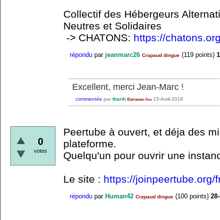
Collectif des Hébergeurs Alternat
Neutres et Solidaires
-> CHATONS:
https://chatons.or
répondu
par
jeanmarc26
(
119
points)
1
Crapaud dingue
Excellent, merci Jean-Marc !
commentée
par
thanh
15-Avril-2018
Batracien fou
Peertube à ouvert, et déja des mil
0
plateforme.
votes
Quelqu'un pour ouvrir une instan
Le site :
https://joinpeertube.org/
répondu
par
Human42
(
100
points)
28
Crapaud dingue