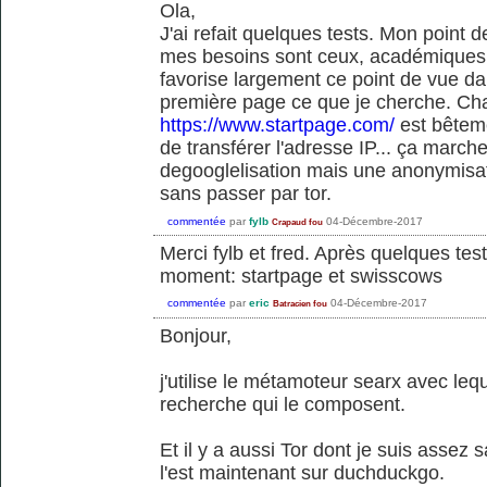
Ola,
J'ai refait quelques tests. Mon point 
mes besoins sont ceux, académiques 
favorise largement ce point de vue da
première page ce que je cherche. 
https://www.startpage.com/
est bêteme
de transférer l'adresse IP... ça marche
degooglelisation mais une anonymisa
sans passer par tor.
commentée
par
fylb
04-Décembre-2017
Crapaud fou
Merci fylb et fred. Après quelques tes
moment: startpage et swisscows
commentée
par
eric
04-Décembre-2017
Batracien fou
Bonjour,
j'utilise le métamoteur searx avec leq
recherche qui le composent.
Et il y a aussi Tor dont je suis assez s
l'est maintenant sur duchduckgo.