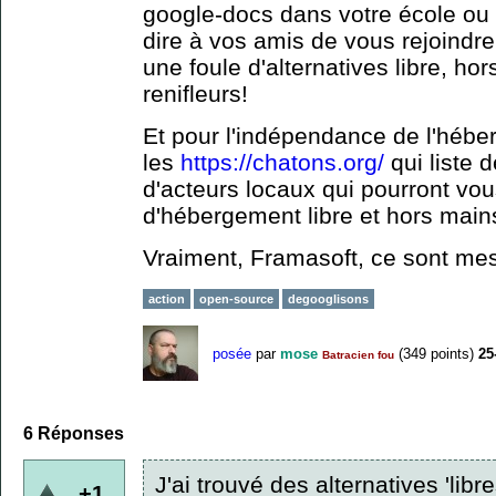
google-docs dans votre école ou 
dire à vos amis de vous rejoindre 
une foule d'alternatives libre, ho
renifleurs!
Et pour l'indépendance de l'hébe
les
https://chatons.org/
qui liste 
d'acteurs locaux qui pourront v
d'hébergement libre et hors main
Vraiment, Framasoft, ce sont me
action
open-source
degooglisons
posée
par
mose
(
349
points)
25
Batracien fou
6
Réponses
J'ai trouvé des alternatives 'libr
+1