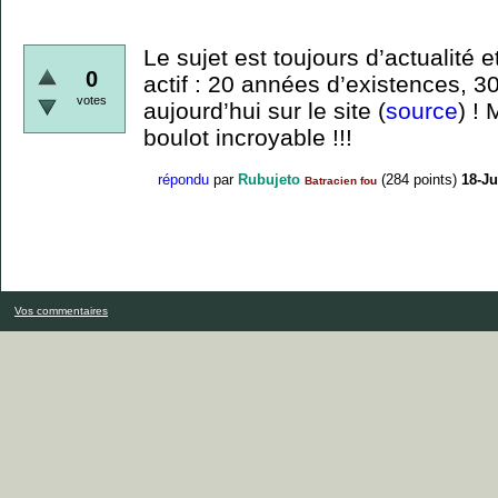
Le sujet est toujours d’actualité e
0
actif : 20 années d’existences, 30
votes
aujourd’hui sur le site (
source
) !
boulot incroyable !!!
répondu
par
Rubujeto
(
284
points)
18-Ju
Batracien fou
Vos commentaires