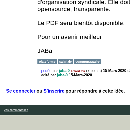
d'organisation syndicale. Elle doi
opensource, transparente.
Le PDF sera bientôt disponible.
Pour un avenir meilleur
JABa
plateforme
salariale
communautaire
posée
par
jaba-0
(
7
points)
15-Mars-2020
d
Tétard fou
edité
par
jaba-0
15-Mars-2020
Se connecter
ou
S'inscrire
pour répondre à cette idée.
Vos commentaires