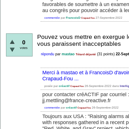
favorables de soumettre à un examen 
au congrès pour pouvoir accéder à le
commentée
par
FrancoisD
27-Septembre-2022
Crapaud fou
Pouvez vous mettre en exergue le
0
vous paraissent inacceptables
votes
répondu
par
mastao
(
31
points)
22-Sep
Tétard déjanté
Merci à mastao et à FrancoisD d'avoi
Crapaud-Fou ...
posée
par
créactif
26-Septembre-2022
dans
Intell
Crapaud fou
pour contacter créACTIF par courriel 
jj.mettling@france-creactive.fr
commentée
par
créactif
26-Septembre-2022
Crapaud fou
Toujours aux USA : "Raising alarms a
with responses gathered in a recent po
"Red, White, and Gray" project, which