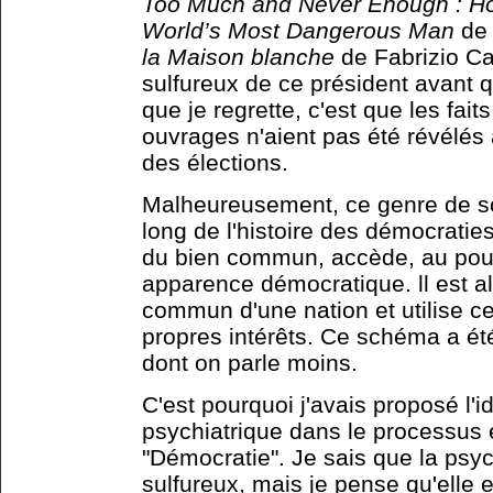
Too Much and Never Enough : Ho
World’s Most Dangerous Man
de
la Maison blanche
de Fabrizio Cal
sulfureux de ce président avant qu
que je regrette, c'est que les fai
ouvrages n'aient pas été révélés
des élections.
Malheureusement, ce genre de scé
long de l'histoire des démocratie
du bien commun, accède, au pou
apparence démocratique. ll est a
commun d'une nation et utilise ce
propres intérêts. Ce schéma a ét
dont on parle moins.
C'est pourquoi j'avais proposé l'i
psychiatrique dans le processus é
"Démocratie". Je sais que la psyc
sulfureux, mais je pense qu'elle 