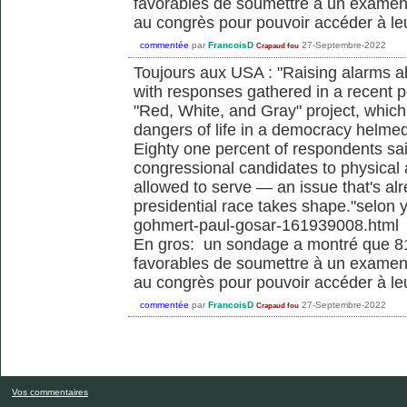
favorables de soumettre à un examen 
au congrès pour pouvoir accéder à le
commentée
par
FrancoisD
27-Septembre-2022
Crapaud fou
Toujours aux USA : "Raising alarms a
with responses gathered in a recent po
"Red, White, and Gray" project, which
dangers of life in a democracy helme
Eighty one percent of respondents sai
congressional candidates to physical
allowed to serve — an issue that's al
presidential race takes shape."selon 
gohmert-paul-gosar-161939008.html
En gros: un sondage a montré que 8
favorables de soumettre à un examen 
au congrès pour pouvoir accéder à le
commentée
par
FrancoisD
27-Septembre-2022
Crapaud fou
Vos commentaires