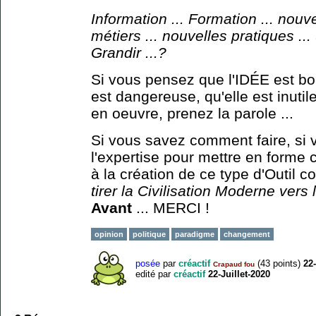
Information ... Formation ... nouv
métiers ... nouvelles pratiques ..
Grandir ...?
Si vous pensez que l'IDÉE est bon
est dangereuse, qu'elle est inuti
en oeuvre, prenez la parole ...
Si vous savez comment faire, si 
l'expertise pour mettre en forme ce
à la création de ce type d'Outil c
tirer la Civilisation Moderne vers 
Avant
... MERCI !
opinion
politique
paradigme
changement
posée
par
créactif
(
43
points)
22-
Crapaud fou
edité
par
créactif
22-Juillet-2020