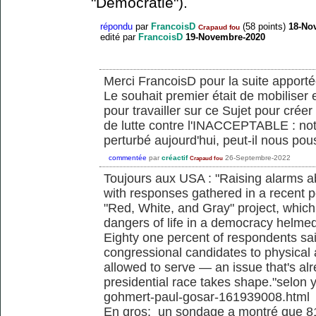
"Démocratie").
répondu
par
FrancoisD
(
58
points)
18-No
Crapaud fou
edité
par
FrancoisD
19-Novembre-2020
Merci FrancoisD pour la suite apporté
Le souhait premier était de mobiliser
pour travailler sur ce Sujet pour créer
de lutte contre l'INACCEPTABLE : no
perturbé aujourd'hui, peut-il nous po
commentée
par
créactif
26-Septembre-2022
Crapaud fou
Toujours aux USA : "Raising alarms a
with responses gathered in a recent po
"Red, White, and Gray" project, which
dangers of life in a democracy helme
Eighty one percent of respondents sai
congressional candidates to physical
allowed to serve — an issue that's al
presidential race takes shape."selon 
gohmert-paul-gosar-161939008.html
En gros: un sondage a montré que 8