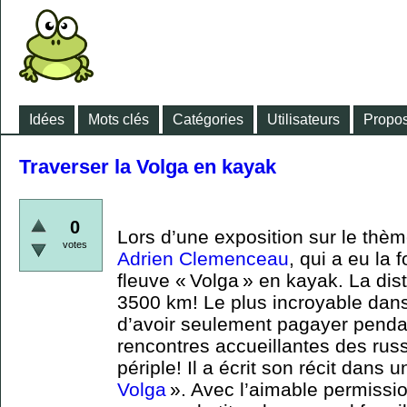
Idées
Mots clés
Catégories
Utilisateurs
Propos
Traverser la Volga en kayak
0
Lors d’une exposition sur le thè
votes
Adrien Clemenceau
, qui a eu la 
fleuve « Volga » en kayak. La dis
3500 km! Le plus incroyable dans 
d’avoir seulement pagayer pendan
rencontres accueillantes des russ
périple! Il a écrit son récit dans un
Volga
». Avec l’aimable permissio