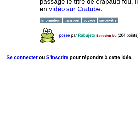
passage le titre de crapaud fou, i
en
vidéo sur Cratube
.
information
transport
voyage
savoir-être
posée
par
Rubujeto
(
284
points
Batracien fou
Se connecter
ou
S'inscrire
pour répondre à cette idée.