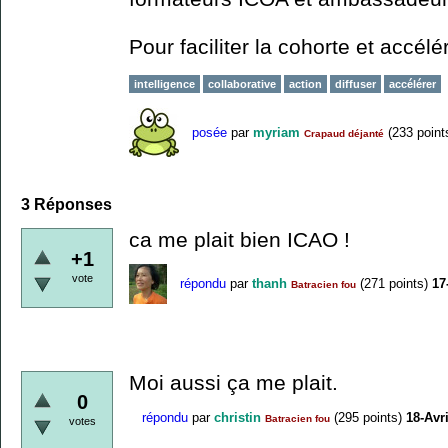
Pour faciliter la cohorte et accél
intelligence
collaborative
action
diffuser
accélérer
posée
par
myriam
(
233
point
Crapaud déjanté
3
Réponses
ca me plait bien ICAO !
+1
vote
répondu
par
thanh
(
271
points)
17
Batracien fou
Moi aussi ça me plait.
0
répondu
par
christin
(
295
points)
18-Avr
Batracien fou
votes