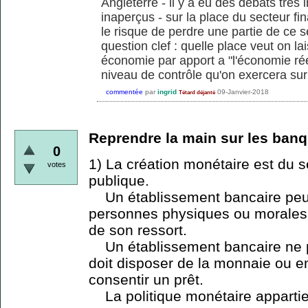
Angleterre - il y a eu des débats tres
inaperçus - sur la place du secteur fi
le risque de perdre une partie de ce s
question clef : quelle place veut on la
économie par apport a "l'économie rée
niveau de contrôle qu'on exercera sur 
commentée
par
ingrid
09-Janvier-2018
Tétard déjanté
Reprendre la main sur les banq
0
1) La création monétaire est du s
votes
publique.
Un établissement bancaire peu
personnes physiques ou morales,
de son ressort.
Un établissement bancaire ne pe
doit disposer de la monnaie ou 
consentir un prêt.
La politique monétaire appartien