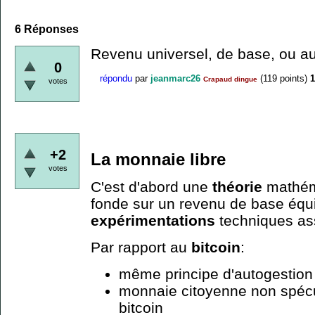
6
Réponses
Revenu universel, de base, ou au
0
répondu
par
jeanmarc26
(
119
points)
1
Crapaud dingue
votes
+2
La monnaie libre
votes
C'est d'abord une
théorie
mathém
fonde sur un revenu de base équi
expérimentations
techniques as
Par rapport au
bitcoin
:
même principe d'autogestion
monnaie citoyenne non spécu
bitcoin