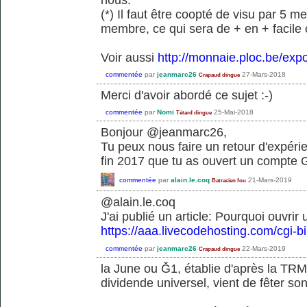
(*) Il faut être coopté de visu par 5
membre, ce qui sera de + en + facile c
Voir aussi
http://monnaie.ploc.be/expo
commentée
par
jeanmarc26
27-Mars-2018
Crapaud dingue
Merci d'avoir abordé ce sujet :-)
commentée
par
Nomi
25-Mai-2018
Tétard dingue
Bonjour @jeanmarc26,
Tu peux nous faire un retour d'expéri
fin 2017 que tu as ouvert un compte
commentée
par
alain.le.coq
21-Mars-2019
Batracien fou
@alain.le.coq
J'ai publié un article: Pourquoi ouvr
https://aaa.livecodehosting.com/cgi-b
commentée
par
jeanmarc26
22-Mars-2019
Crapaud dingue
la June ou Ǧ1, établie d'après la TRM
dividende universel, vient de fêter s