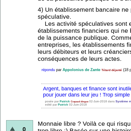
4) Un établissement bancaire ne p
spéculative.
Les activité spéculatives sont 
établissements financiers qui ne 
de la puissance publique. Comme
entreprises, les établissements fi
leurs débiteurs et leurs créancie
conséquences de leurs actes.
répondu
par
Appolonius de Zante
(
18
p
Tétard déjanté
Argent, banques et finance sont inuti
pour jouer dans leur jeu ! Trop simple
posée
par
Patrick
02-Juin-2018
dans
Système m
Crapaud dingue
edité
par
Patrick
02-Juin-2018
Monnaie libre ? Voilà ce qui risque
0
trop libre ;) Basée sur une histoir