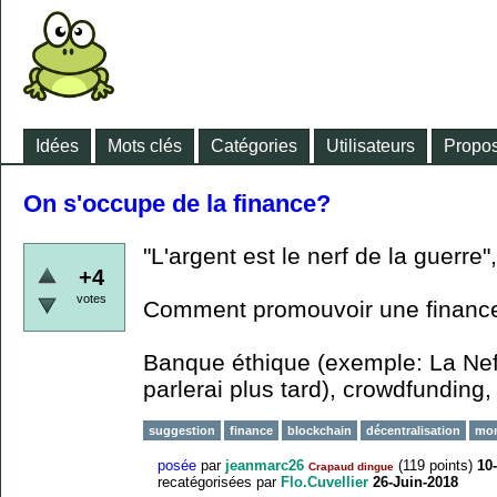
Idées
Mots clés
Catégories
Utilisateurs
Propos
On s'occupe de la finance?
"L'argent est le nerf de la guerre"
+4
votes
Comment promouvoir une finance
Banque éthique (exemple: La Nef?
parlerai plus tard), crowdfunding, 
suggestion
finance
blockchain
décentralisation
mon
posée
par
jeanmarc26
(
119
points)
10
Crapaud dingue
recatégorisées
par
Flo.Cuvellier
26-Juin-2018