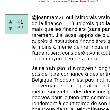
commentée
par
jeanmarc26
22-Mars-2019
Crapaud dingue
@jeanmarc26 oui j'aimerais vrai
+1
de la finance ... ;-) Je crois que 
vote
mais que les financiers (sans parl
rarement. J'ai aussi appris de pl
auprès d'institutions financières 
le moins à même de tirer notre m
l'argent sera considéré avant tou
qu'un moyen il en sera ainsi.
Je ne sais pas si à moyen / long 
pas de faire confiance à des ent
Belgique Triodos n'est pas mal no
gouvernance: le coopérateur ou l'
mettre son veto à des décisions 
nocives pour le bien être commun
rendement à court terme de son i
beaucoup dans la
Microfinance