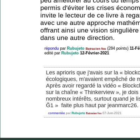
peu améliorer au cours du temps
permis d'éviter les crises écono
invite le lecteur de ce livre à reg
avec une autre approche mathémat
offrant ainsi une vision singulièr
dans une autre direction.
répondu
par
Rubujeto
(
284
points)
11-Fé
Batracien fou
edité
par
Rubujeto
12-Février-2021
Les aprioris que j'avais sur la « bloc
écologiques, m'avaient empêché de m'
Après avoir regardé la vidéo « Blockc
sur la chaîne « Thinkerview », je dois
nombreux intérêts, surtout quand je li
Ğ1 » faite plus haut par jeanmarc26. J
commentée
par
Rubujeto
07-Juin-2021
Batracien fou