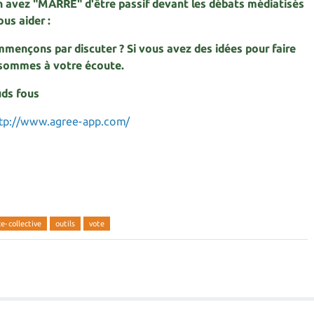
 avez "MARRE" d'être passif devant les débats médiatisés
ous aider :
ençons par discuter ? Si vous avez des idées pour faire
s sommes à votre écoute.
uds fous
tp://www.agree-app.com/
ce-collective
outils
vote