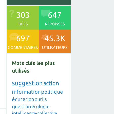
303
647
IDÉES
RÉPONSES
697
45.3K
COMMENTAIRES
UTILISATEURS
Mots clés les plus
utilisés
suggestion
action
information
politique
éducation
outils
question
écologie
intelligence-collective