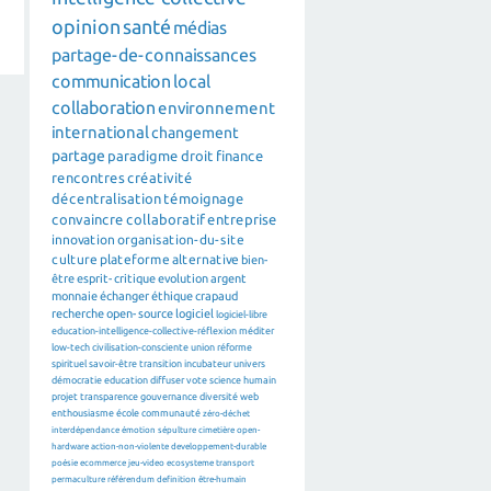
opinion
santé
médias
partage-de-connaissances
communication
local
collaboration
environnement
international
changement
partage
paradigme
droit
finance
rencontres
créativité
décentralisation
témoignage
convaincre
collaboratif
entreprise
innovation
organisation-du-site
culture
plateforme
alternative
bien-
être
esprit-critique
evolution
argent
monnaie
échanger
éthique
crapaud
recherche
open-source
logiciel
logiciel-libre
education-intelligence-collective-réflexion
méditer
low-tech
civilisation-consciente
union
réforme
spirituel
savoir-être
transition
incubateur
univers
démocratie
education
diffuser
vote
science
humain
projet
transparence
gouvernance
diversité
web
enthousiasme
école
communauté
zéro-déchet
interdépendance
émotion
sépulture
cimetière
open-
hardware
action-non-violente
developpement-durable
poésie
ecommerce
jeu-video
ecosysteme
transport
permaculture
référendum
definition
être-humain