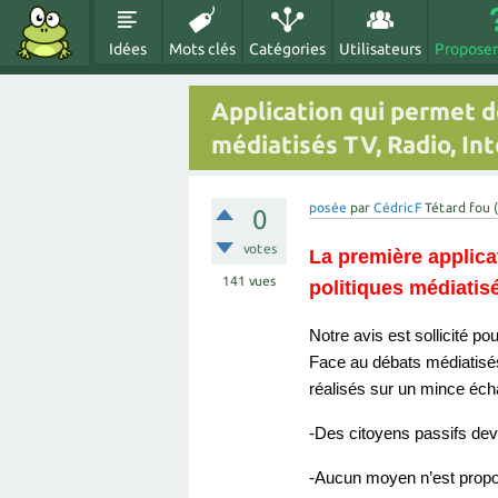
Idées
Mots clés
Catégories
Utilisateurs
Proposer
Application qui permet d
médiatisés TV, Radio, Int
posée
par
CédricF
Tétard fou
(
0
votes
La première applica
141
vues
politiques médiatisé
Notre avis est sollicité pou
Face au débats médiatisés
réalisés sur un mince écha
-Des citoyens passifs dev
-Aucun moyen n’est propos