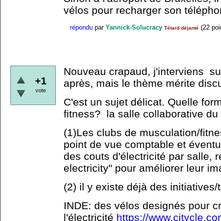
vélos pour recharger son télépho
répondu
par
Yannick-Solucracy
(
22
poi
Tétard déjanté
Nouveau crapaud, j'interviens su
+1
après, mais le thème mérite discu
vote
C'est un sujet délicat. Quelle form
fitness? la salle collaborative d
(1)Les clubs de musculation/fitness
point de vue comptable et éventu
des couts d'électricité par salle, 
electricity" pour améliorer leur i
(2) il y existe déjà des initiatives
INDE: des vélos designés pour c
l'électricité
https://www.citycle.c