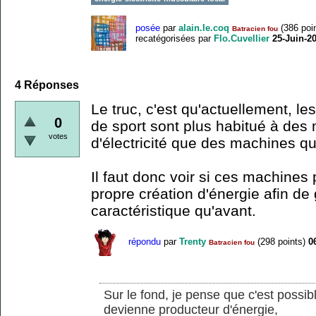
posée
par
alain.le.coq
(
386
poin
Batracien fou
recatégorisées
par
Flo.Cuvellier
25-Juin-2
4
Réponses
Le truc, c'est qu'actuellement, le
0
de sport sont plus habitué à de
votes
d'électricité que des machines qu
Il faut donc voir si ces machine
propre création d'énergie afin d
caractéristique qu'avant.
répondu
par
Trenty
(
298
points)
0
Batracien fou
Sur le fond, je pense que c'est possibl
devienne producteur d'énergie,