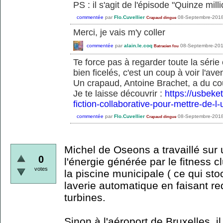
PS : il s'agit de l'épisode "Quinze mill
commentée
par
Flo.Cuvellier
08-Septembre-201
Crapaud dingue
Merci, je vais m'y coller
commentée
par
alain.le.coq
08-Septembre-20
Batracien fou
Te force pas à regarder toute la série
bien ficelés, c'est un coup à voir l'aven
Un crapaud, Antoine Brachet, a du cou
Je te laisse découvrir :
https://usbeket
fiction-collaborative-pour-mettre-de-l-
commentée
par
Flo.Cuvellier
08-Septembre-201
Crapaud dingue
Michel de Oseons a travaillé sur un
0
l'énergie générée par le fitness c
votes
la piscine municipale ( ce qui stoc
laverie automatique en faisant r
turbines.
Sinon à l'aéroport de Bruxelles, 