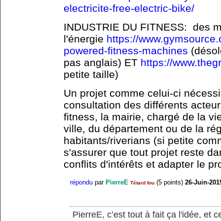
electricite-free-electric-bike/
INDUSTRIE DU FITNESS: des mac
l'énergie
https://www.gymsource.c
powered-fitness-machines
(désol
pas anglais) ET
https://www.the
petite taille)
Un projet comme celui-ci néces
consultation des différents acteur
fitness, la mairie, chargé de la vi
ville, du département ou de la ré
habitants/riverians (si petite co
s'assurer que tout projet reste da
conflits d'intérêts et adapter le 
répondu
par
PierreE
(
5
points)
26-Juin-201
Tétard fou
PierreE, c’est tout à fait ça l'idée, et c