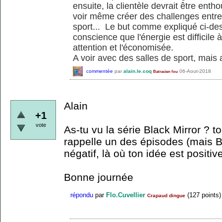
ensuite, la clientèle devrait être enth
voir même créer des challenges entre
sport... Le but comme expliqué ci-de
conscience que l'énergie est difficile à
attention et l'économisée.
A voir avec des salles de sport, mais 
commentée
par
alain.le.coq
06-Aout-2018
Batracien fou
Alain
+1
vote
As-tu vu la série Black Mirror ? t
rappelle un des épisodes (mais Bl
négatif, là où ton idée est positiv
Bonne journée
répondu
par
Flo.Cuvellier
(
127
points)
Crapaud dingue