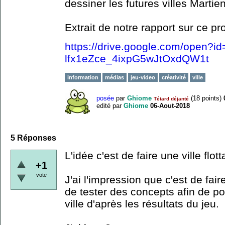
dessiner les futures villes Martie
Extrait de notre rapport sur ce pr
https://drive.google.com/open?i
lfx1eZce_4ixpG5wJtOxdQW1t
information
médias
jeu-video
créativité
ville
posée
par
Ghiome
(
18
points)
Tétard déjanté
edité
par
Ghiome
06-Aout-2018
5
Réponses
L'idée c'est de faire une ville flo
+1
vote
J'ai l'impression que c'est de fair
de tester des concepts afin de po
ville d'après les résultats du jeu.