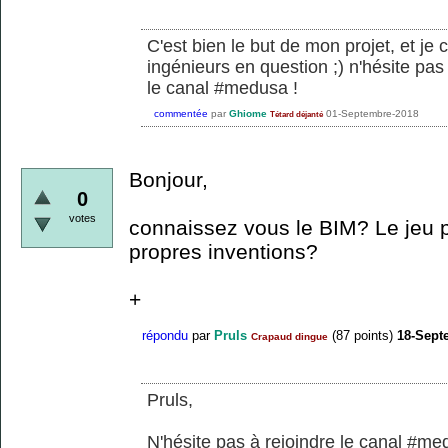
C'est bien le but de mon projet, et je 
ingénieurs en question ;) n'hésite pas
le canal #medusa !
commentée
par
Ghiome
01-Septembre-2018
Tétard déjanté
Bonjour,
0
votes
connaissez vous le BIM? Le jeu pe
propres inventions?
+
répondu
par
Pruls
(
87
points)
18-Sept
Crapaud dingue
Pruls,
N'hésite pas à rejoindre le canal #m