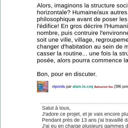
Alors, imaginons la structure soc
horizontale? Humaine/aux autres 
philosophique avant de poser les
l'édifice! En gros décrire l'Human
nombre, puis contruire l'environn
soit une ville, village, regroupe
changer d'habitation au sein de m
casser la routine... une fois la s
posée, alors pourra commence la
Bon, pour en discuter.
répondu
par
alain.le.coq
(
386
poi
Batracien fou
Salut à tous,
J'adore ce projet, et je vais encore p
Pendant près de 13 ans j'ai travaillé 
J'ai eu en charge plusieurs gammes d