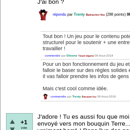
J'ai bon ?
répondu
par
Trenty
(
298
points)
0
Batracien fou
Tout bon ! Un jeu pour le contenu pote
structurel pour le soutenir + une entrep
travailler !
commentée
par
Ghiome
06-Aout-2018
Tétard déjanté
Pour un bon fonctionnement du jeu et q
falloir le baser sur des règles solides e
Il vas falloir prendre les infos de gen
Mais c'est cool comme idée.
commentée
par
Trenty
06-Aout-2018
Batracien fou
J'adore ! Tu es aussi fou que moi !
+1
envoyé vers mon bouquin Terre... 
vote