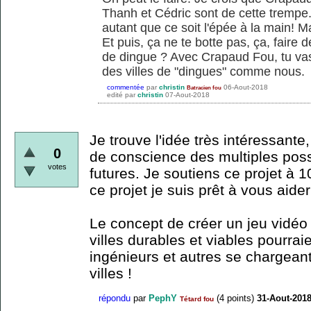
Thanh et Cédric sont de cette trempe. E
autant que ce soit l'épée à la main! Ma
Et puis, ça ne te botte pas, ça, faire 
de dingue ? Avec Crapaud Fou, tu vas 
des villes de "dingues" comme nous.
commentée
par
christin
06-Aout-2018
Batracien fou
edité
par
christin
07-Aout-2018
Je trouve l'idée très intéressante,
0
de conscience des multiples possi
votes
futures. Je soutiens ce projet à 1
ce projet je suis prêt à vous aider
Le concept de créer un jeu vidéo
villes durables et viables pourraie
ingénieurs et autres se chargeant
villes !
répondu
par
PephY
(
4
points)
31-Aout-201
Tétard fou