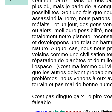
vraiment barré ! Dans l'un des p
plus où, mais je parle de la conq
possibilités. Soit une fois que no
assassiné la Terre, nous partons
méfaits - et un jour, des gens ven
ou alors, meilleure possibilité, n
totalement notre planète, reconst
et développons une relation har
Nature. Auquel cas, nous nous p
voisins comme une civilisation te
réparation de planètes et de mili
l'espace ! (C'est ma femme qui v
que les autres doivent probable
problèmes, nous venons à eux av
terrain et pas mal de bonne hume
C'est pas dingue ça ? Le pire c'e
faisable !
répondu
par
christin
(
295
points)
06-Aou
Batracien fou