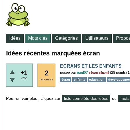
Idées
Mots clés
Catégories
Utilisateurs
Propos
Idées récentes marquées écran
ECRANS ET LES ENFANTS
2
+1
posée
par
paul07
(
28
points)
1
Tétard déjanté
vote
réponses
écran
enfants
éducation
développeme
Pour en voir plus , cliquez sur
liste compléte des idées
ou
mots 