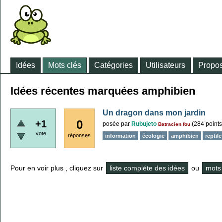
Idées
Mots clés
Catégories
Utilisateurs
Propos
Idées récentes marquées amphibien
Un dragon dans mon jardin
0
+1
posée
par
Rubujeto
(
284
points
Batracien fou
vote
réponses
information
écologie
amphibien
reptile
Pour en voir plus , cliquez sur
liste compléte des idées
ou
mots 