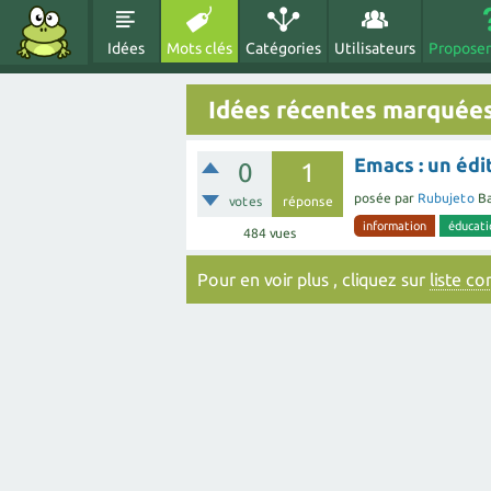
Idées
Mots clés
Catégories
Utilisateurs
Proposer
Idées récentes marquée
Emacs : un édi
0
1
posée
par
Rubujeto
Ba
votes
réponse
information
éducati
484
vues
Pour en voir plus , cliquez sur
liste c