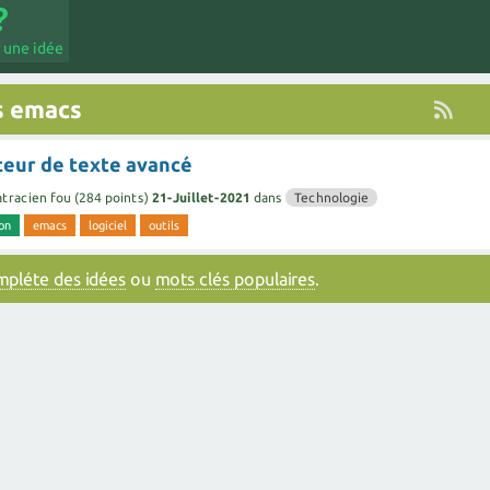
 une idée
s emacs
teur de texte avancé
tracien fou
(
284
points)
21-Juillet-2021
dans
Technologie
on
emacs
logiciel
outils
ompléte des idées
ou
mots clés populaires
.