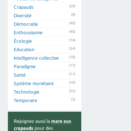
(59)
Crapauds
(9)
Diversité
(40)
Démocratie
(40)
Enthousiasme
(14)
Écologie
(34)
Education
(18)
Intelligence collective
(17)
Paradigme
(11)
Santé
(10)
Système monétaire
(25)
Technologie
(3)
Temporaire
Rejoignez aussi la
mare aux
crapauds
pour des