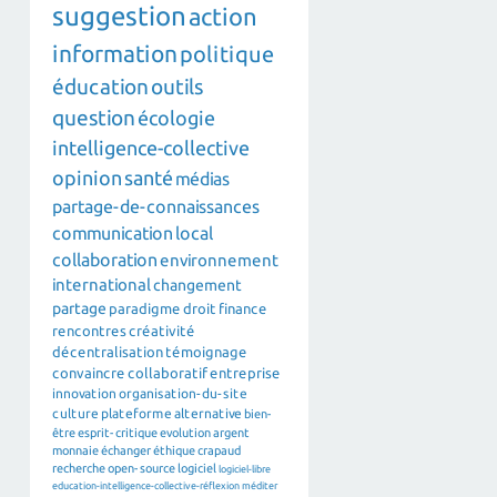
suggestion
action
information
politique
éducation
outils
question
écologie
intelligence-collective
opinion
santé
médias
partage-de-connaissances
communication
local
collaboration
environnement
international
changement
partage
paradigme
droit
finance
rencontres
créativité
décentralisation
témoignage
convaincre
collaboratif
entreprise
innovation
organisation-du-site
culture
plateforme
alternative
bien-
être
esprit-critique
evolution
argent
monnaie
échanger
éthique
crapaud
recherche
open-source
logiciel
logiciel-libre
education-intelligence-collective-réflexion
méditer