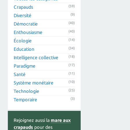
(59)
Crapauds
(9)
Diversité
(40)
Démocratie
(40)
Enthousiasme
(14)
Écologie
(34)
Education
(18)
Intelligence collective
(17)
Paradigme
(11)
Santé
(10)
Système monétaire
(25)
Technologie
(3)
Temporaire
Rejoignez aussi la
mare aux
crapauds
pour des