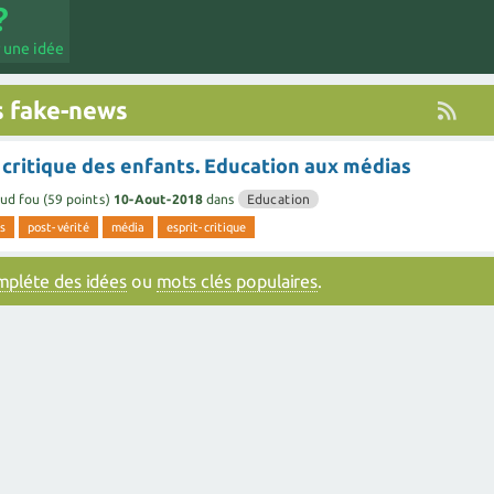
 une idée
s fake-news
t critique des enfants. Education aux médias
ud fou
(
59
points)
10-Aout-2018
dans
Education
s
post-vérité
média
esprit-critique
ompléte des idées
ou
mots clés populaires
.