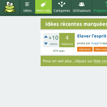
Idées
Mots clés
Catégories
Utilisateurs
Proposer
Idées récentes marquée
Elever l'espri
+10
4
posée
par
Guggl
Crapa
votes
réponses
education
fake-new
479
vues
Pour en voir plus , cliquez sur
liste c