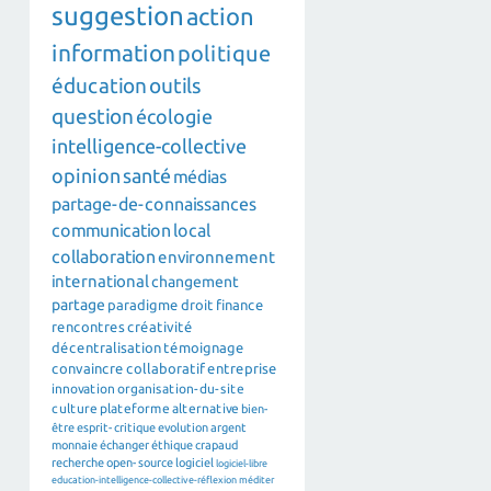
suggestion
action
information
politique
éducation
outils
question
écologie
intelligence-collective
opinion
santé
médias
partage-de-connaissances
communication
local
collaboration
environnement
international
changement
partage
paradigme
droit
finance
rencontres
créativité
décentralisation
témoignage
convaincre
collaboratif
entreprise
innovation
organisation-du-site
culture
plateforme
alternative
bien-
être
esprit-critique
evolution
argent
monnaie
échanger
éthique
crapaud
recherche
open-source
logiciel
logiciel-libre
education-intelligence-collective-réflexion
méditer