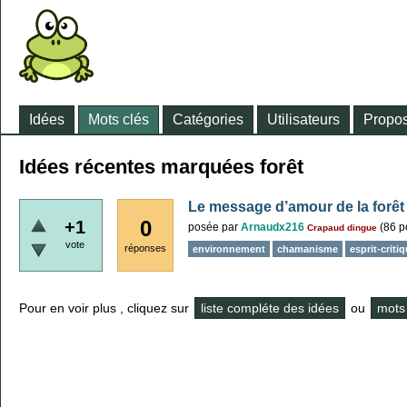
Idées
Mots clés
Catégories
Utilisateurs
Propos
Idées récentes marquées forêt
Le message d’amour de la forêt
0
+1
posée
par
Arnaudx216
(
86
po
Crapaud dingue
vote
réponses
environnement
chamanisme
esprit-criti
Pour en voir plus , cliquez sur
liste compléte des idées
ou
mots 