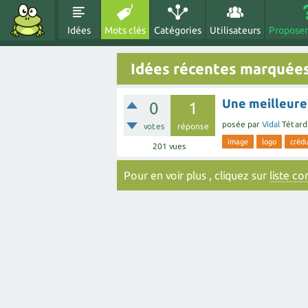
Idées
Mots clés
Catégories
Utilisateurs
Proposer
Idées récentes marquée
Une meilleure
0
1
posée
par
Vidal
Tétard
votes
réponse
image
logo
crédu
201
vues
Pour en voir plus , cliquez sur
liste c