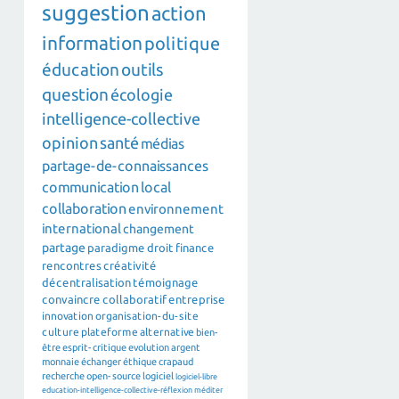
suggestion
action
information
politique
éducation
outils
question
écologie
intelligence-collective
opinion
santé
médias
partage-de-connaissances
communication
local
collaboration
environnement
international
changement
partage
paradigme
droit
finance
rencontres
créativité
décentralisation
témoignage
convaincre
collaboratif
entreprise
innovation
organisation-du-site
culture
plateforme
alternative
bien-
être
esprit-critique
evolution
argent
monnaie
échanger
éthique
crapaud
recherche
open-source
logiciel
logiciel-libre
education-intelligence-collective-réflexion
méditer