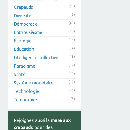
(59)
Crapauds
(9)
Diversité
(40)
Démocratie
(40)
Enthousiasme
(14)
Écologie
(34)
Education
(18)
Intelligence collective
(17)
Paradigme
(11)
Santé
(10)
Système monétaire
(25)
Technologie
(3)
Temporaire
Rejoignez aussi la
mare aux
crapauds
pour des