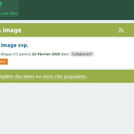
 une idée
s image
 image svp.
 dingue
(
15
points)
22-Février-2020
dans
Collaboratif
lité
ompléte des idées
ou
mots clés populaires
.