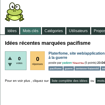
Idées
Mots clés
Catégories
Utilisateurs
Propos
Idées récentes marquées pacifisme
Platerfome, site web/application
à la guerre
0
0
posée
par
yadzen
(
5
points)
23-D
votes
Tétard fou
réponses
pacifisme
guerre
terrienne-fraternité
in
Pour en voir plus , cliquez sur
liste compléte des idées
ou
mots 