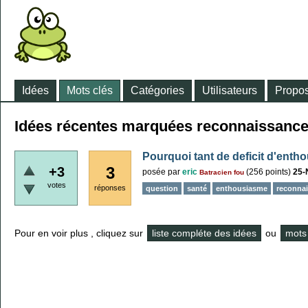
Idées
Mots clés
Catégories
Utilisateurs
Propos
Idées récentes marquées reconnaissanc
Pourquoi tant de deficit d'enth
3
+3
posée
par
eric
(
256
points)
25-
Batracien fou
votes
réponses
question
santé
enthousiasme
reconna
Pour en voir plus , cliquez sur
liste compléte des idées
ou
mots 